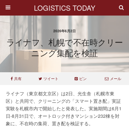
LOGISTICS TODAY
2026年6月2日
ライナフ、札幌で不在時クリー
ニング集配を検証
共有
ツイート
ピン
メール
ライナフ（東京都文京区）は2日、光生舎（札幌市東
区）と共同で、クリーニングの「スマート置き配」実証
実験を札幌市内で開始したと発表した。実施期間は6月1
日-8月31日で、オートロック付きマンション232棟を対
象に、不在時の集荷、置き配を検証する。