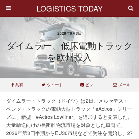
LOGISTICS TODAY
2026年6月3日
ダイムラー、低床電動トラック
を欧州投入
共有
ツイート
ピン
メール
ダイムラー・トラック（ドイツ）は2日、メルセデス・
ベンツ・トラックの電動大型トラック「eActros」シリー
ズに、新型「eActros Lowliner」を追加すると発表した。
大量輸送向けの長距離物流市場を対象とした車両で、
2026年第3四半期からEU30市場などで受注を開始し、27