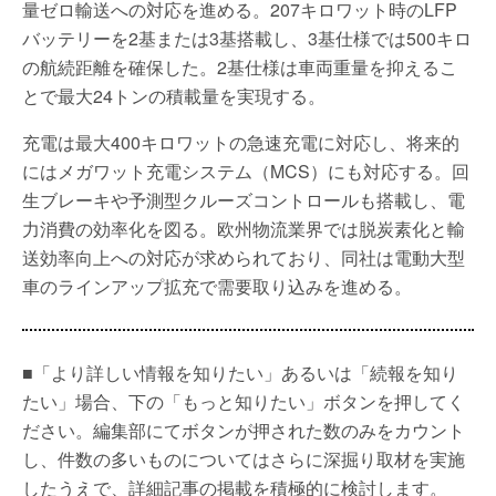
量ゼロ輸送への対応を進める。207キロワット時のLFP
バッテリーを2基または3基搭載し、3基仕様では500キロ
の航続距離を確保した。2基仕様は車両重量を抑えるこ
とで最大24トンの積載量を実現する。
充電は最大400キロワットの急速充電に対応し、将来的
にはメガワット充電システム（MCS）にも対応する。回
生ブレーキや予測型クルーズコントロールも搭載し、電
力消費の効率化を図る。欧州物流業界では脱炭素化と輸
送効率向上への対応が求められており、同社は電動大型
車のラインアップ拡充で需要取り込みを進める。
■「より詳しい情報を知りたい」あるいは「続報を知り
たい」場合、下の「もっと知りたい」ボタンを押してく
ださい。編集部にてボタンが押された数のみをカウント
し、件数の多いものについてはさらに深掘り取材を実施
したうえで、詳細記事の掲載を積極的に検討します。