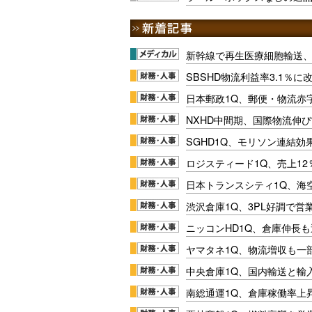
新幹線で再生医療細胞輸送
SBSHD物流利益率3.1％
日本郵政1Q、郵便・物流赤
NXHD中間期、国際物流伸び
SGHD1Q、モリソン連結効
ロジスティード1Q、売上1
日本トランスシティ1Q、海
渋沢倉庫1Q、3PL好調で営
ニッコンHD1Q、倉庫伸長
ヤマタネ1Q、物流増収も一
中央倉庫1Q、国内輸送と輸
南総通運1Q、倉庫稼働率上