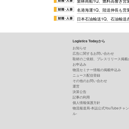
栗林商船1Q、燃料高響き営
名港海運1Q、陸送伸長も営業
日本石油輸送1Q、石油輸送
Logistics Todayから
お知らせ
広告に関するお問い合わせ
取材のご依頼、プレスリリース掲載
お申込み
物流セミナー情報の掲載申込み
ニュース配信登録
その他のお問い合わせ
運営
決算公告
記事の利用
個人情報保護方針
物流報道局-本誌公式YouTubeチャ
ル-