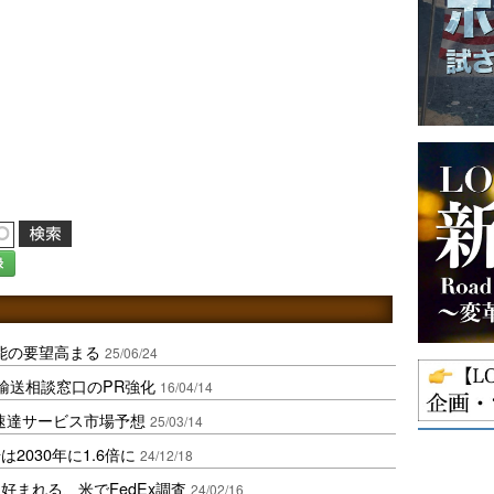
録
機能の要望高まる
25/06/24
輸送相談窓口のPR強化
16/04/14
ムの速達サービス市場予想
25/03/14
2030年に1.6倍に
24/12/18
好まれる、米でFedEx調査
24/02/16