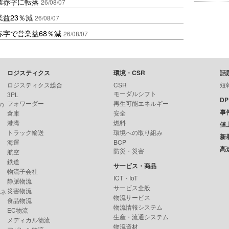
業赤字に転落
26/08/07
益23％減
26/08/07
赤字で営業益68％減
26/08/07
ロジスティクス
環境・CSR
話
ロジスティクス総合
CSR
短
モーダルシフト
3PL
D
フォワーダー
再生可能エネルギー
の
事
倉庫
安全
港湾
燃料
値
トラック輸送
環境への取り組み
新
海運
BCP
高
防災・災害
航空
鉄道
サービス・商品
物流子会社
ICT・IoT
静脈物流
サービス全般
災害物流
ンネ
物流サービス
食品物流
物流情報システム
EC物流
生産・流通システム
メディカル物流
物流資材