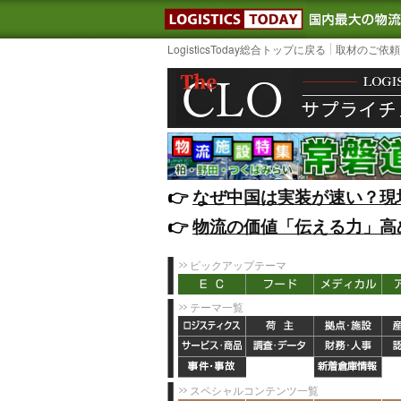
LOGISTIC
LogisticsToday総合トップに戻る
取材のご依頼
👉️
なぜ中国は実装が速い？現
👉️
物流の価値「伝える力」高
ピックアップテーマ
テーマ一覧
スペシャルコンテンツ一覧