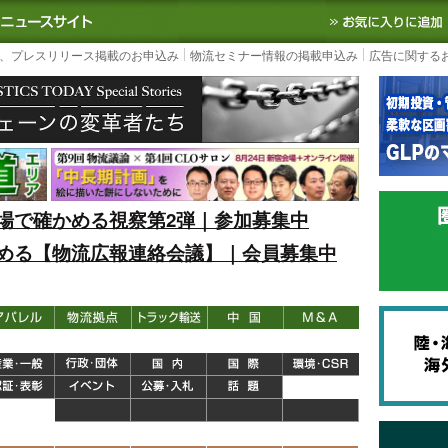
S TODAY｜国内最大の物流ニュースサイト
3PL, SCMなど国内外の最新の物流
、プレスリリース掲載のお申込み
物流セミナー情報の掲載申込み
広告に関する
場で確かめる視察第2弾｜参加募集中
める【物流広報連絡会議】｜会員募集中