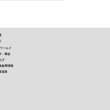
題
報
Pワールド
件・事故
上げ
着倉庫情報
速道路