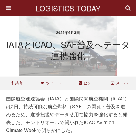
LOGISTICS TODAY
2026年6月3日
IATAとICAO、SAF普及へデータ
連携強化
共有
ツイート
ピン
メール
国際航空運送協会（IATA）と国際民間航空機関（ICAO）
は2日、持続可能な航空燃料（SAF）の開発・普及を進
めるため、進捗把握やデータ活用で協力を強化すると発
表した。モントリオールで開かれたICAO Aviation
Climate Weekで明らかにした。