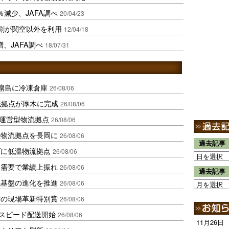
％減少、JAFA調べ
20/04/23
割が関空以外を利用
12/04/18
、JAFA調べ
18/07/31
扇島に冷凍倉庫
26/08/06
域拠点が厚木に完成
26/08/06
運営型物流拠点
26/08/06
温物流拠点を長岡に
26/08/06
過去記事
ダに低温物流拠点
26/08/06
送需要で業績上振れ
26/08/06
過去記事
流基盤の進化を推進
26/08/06
賞の現場革新特別賞
26/08/06
しスピード配送開始
26/08/06
11月26日