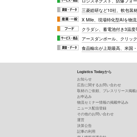
ロジスネクスト、防爆フォ
三菱総研など10社、軟包装
X Mile、現場特化型AIを
クラダシ、蓄電池付き3温度
アースダンボール、クリッ
食品輸出が上期最高、米国
Logistics Todayから
お知らせ
広告に関するお問い合わせ
取材のご依頼、プレスリリース掲載
お申込み
物流セミナー情報の掲載申込み
ニュース配信登録
その他のお問い合わせ
運営
決算公告
記事の利用
個人情報保護方針