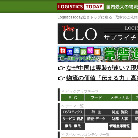
LOGISTIC
LogisticsToday総合トップに戻る
取材のご依頼
👉️
なぜ中国は実装が速い？現
👉️
物流の価値「伝える力」高
ピックアップテーマ
テーマ一覧
スペシャルコンテンツ一覧