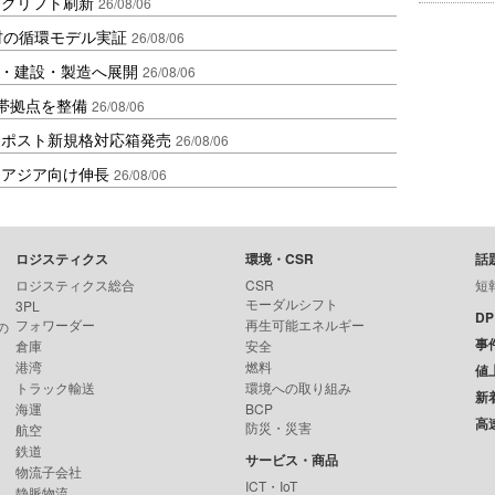
ークリフト刷新
26/08/06
材の循環モデル実証
26/08/06
物流・建設・製造へ展開
26/08/06
帯拠点を整備
26/08/06
クポスト新規格対応箱発売
26/08/06
・アジア向け伸長
26/08/06
ロジスティクス
環境・CSR
話
ロジスティクス総合
CSR
短
モーダルシフト
3PL
D
フォワーダー
再生可能エネルギー
の
事
倉庫
安全
港湾
燃料
値
トラック輸送
環境への取り組み
新
海運
BCP
高
防災・災害
航空
鉄道
サービス・商品
物流子会社
ICT・IoT
静脈物流