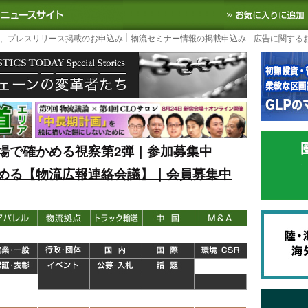
S TODAY｜国内最大の物流ニュースサイト
3PL, SCMなど国内外の最新の物流
、プレスリリース掲載のお申込み
物流セミナー情報の掲載申込み
広告に関する
場で確かめる視察第2弾｜参加募集中
める【物流広報連絡会議】｜会員募集中