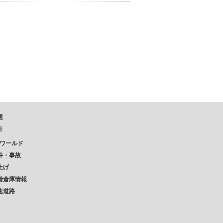
題
報
Pワールド
件・事故
上げ
着倉庫情報
速道路