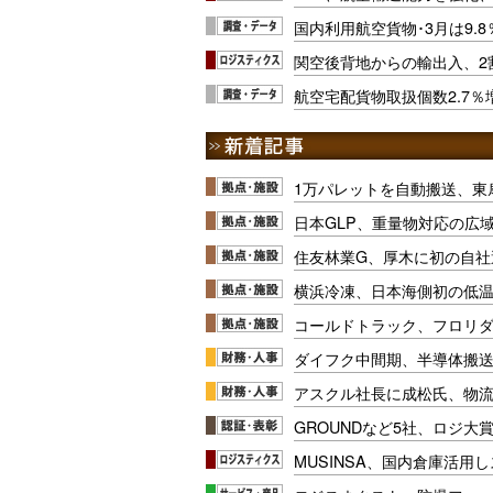
国内利用航空貨物･3月は9.8
関空後背地からの輸出入、2
航空宅配貨物取扱個数2.7％増
1万パレットを自動搬送、東
日本GLP、重量物対応の広
住友林業G、厚木に初の自社
横浜冷凍、日本海側初の低
コールドトラック、フロリ
ダイフク中間期、半導体搬
アスクル社長に成松氏、物
GROUNDなど5社、ロジ大
MUSINSA、国内倉庫活用