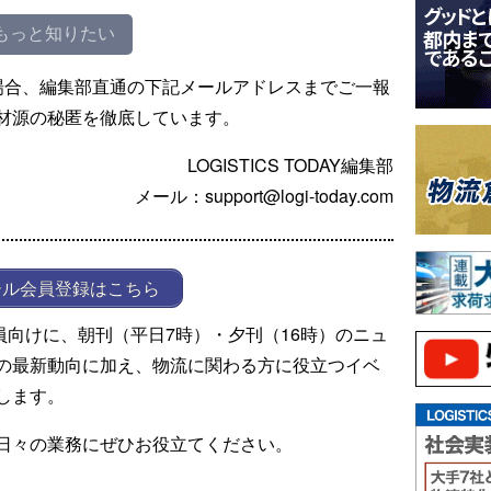
もっと知りたい
場合、編集部直通の下記メールアドレスまでご一報
材源の秘匿を徹底しています。
LOGISTICS TODAY編集部
メール：support@logi-today.com
ール会員登録はこちら
ール会員向けに、朝刊（平日7時）・夕刊（16時）のニュ
の最新動向に加え、物流に関わる方に役立つイベ
します。
日々の業務にぜひお役立てください。