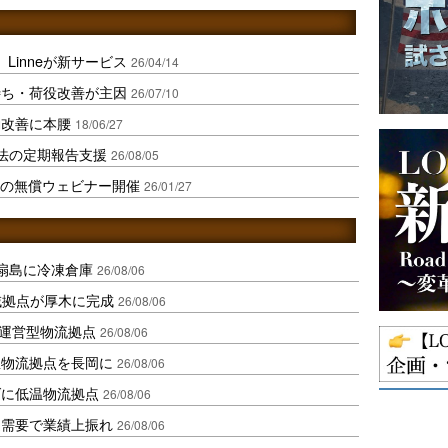
Linneが新サービス
26/04/14
待ち・荷役改善が主因
26/07/10
働改善に本腰
18/06/27
化法の定期報告支援
26/08/05
応の無償ウェビナー開催
26/01/27
扇島に冷凍倉庫
26/08/06
域拠点が厚木に完成
26/08/06
運営型物流拠点
26/08/06
温物流拠点を長岡に
26/08/06
ダに低温物流拠点
26/08/06
送需要で業績上振れ
26/08/06