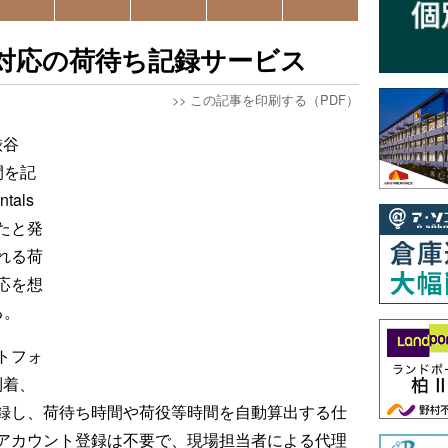
法対応の荷待ち記録サービス
>>
この記事を印刷する（PDF）
渋谷
間を記
als
たと発
れる荷
応を想
る。
トフォ
到着、
録し、荷待ち時間や荷役等時間を自動算出する仕
アカウント登録は不要で、現場担当者による代理