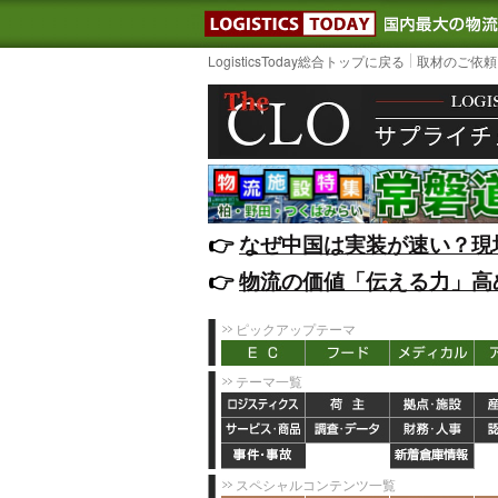
LOGISTIC
LogisticsToday総合トップに戻る
取材のご依頼
👉️
なぜ中国は実装が速い？現
👉️
物流の価値「伝える力」高
ピックアップテーマ
テーマ一覧
スペシャルコンテンツ一覧