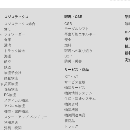
ロジスティクス
環境・CSR
話
ロジスティクス総合
CSR
短
モーダルシフト
3PL
D
フォワーダー
再生可能エネルギー
の
事
倉庫
安全
港湾
燃料
値
トラック輸送
環境への取り組み
新
海運
BCP
高
防災・災害
航空
鉄道
サービス・商品
物流子会社
ICT・IoT
静脈物流
サービス全般
災害物流
ンネ
物流サービス
食品物流
物流情報システム
EC物流
生産・流通システム
メディカル物流
物流資材
アパレル物流
物流機器
都市・館内物流
物流関連商品
スタートアップ･ベンチャー
新商品
利用運送
トラック
貿易・税関