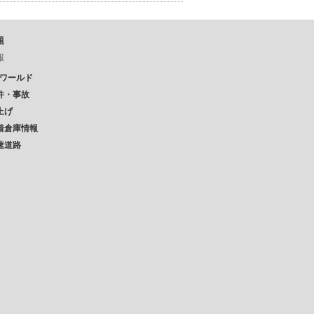
題
報
Pワールド
件・事故
上げ
着倉庫情報
速道路