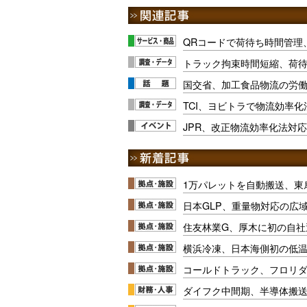
QRコードで荷待ち時間管理、
トラック拘束時間短縮、荷
国交省、加工食品物流の労
TCI、ヨビトラで物流効率
JPR、改正物流効率化法対
1万パレットを自動搬送、東
日本GLP、重量物対応の広
住友林業G、厚木に初の自社
横浜冷凍、日本海側初の低
コールドトラック、フロリ
ダイフク中間期、半導体搬