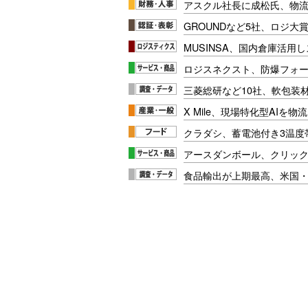
アスクル社長に成松氏、物
GROUNDなど5社、ロジ大
MUSINSA、国内倉庫活用
ロジスネクスト、防爆フォ
三菱総研など10社、軟包装
X Mile、現場特化型AIを
クラダシ、蓄電池付き3温度
アースダンボール、クリッ
食品輸出が上期最高、米国