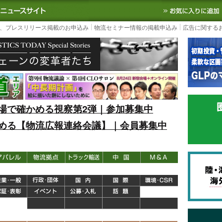
S TODAY｜国内最大の物流ニュースサイト
3PL, SCMなど国内外の最新の物流
、プレスリリース掲載のお申込み
物流セミナー情報の掲載申込み
広告に関する
場で確かめる視察第2弾｜参加募集中
める【物流広報連絡会議】｜会員募集中