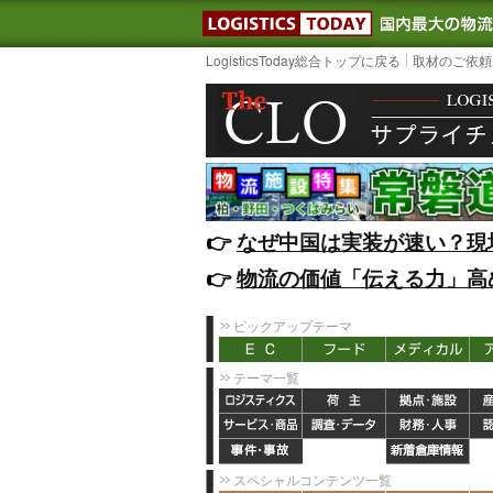
LOGISTIC
LogisticsToday総合トップに戻る
取材のご依頼
👉️
なぜ中国は実装が速い？現
👉️
物流の価値「伝える力」高
ピックアップテーマ
テーマ一覧
スペシャルコンテンツ一覧