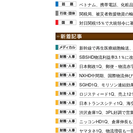
ベトナム、携帯電話、化粧
関税局、被災者救援物資の輸
対日関税15％で大統領令に
新幹線で再生医療細胞輸送
SBSHD物流利益率3.1％
日本郵政1Q、郵便・物流赤
NXHD中間期、国際物流伸び
SGHD1Q、モリソン連結効
ロジスティード1Q、売上1
日本トランスシティ1Q、海
渋沢倉庫1Q、3PL好調で営
ニッコンHD1Q、倉庫伸長
ヤマタネ1Q、物流増収も一