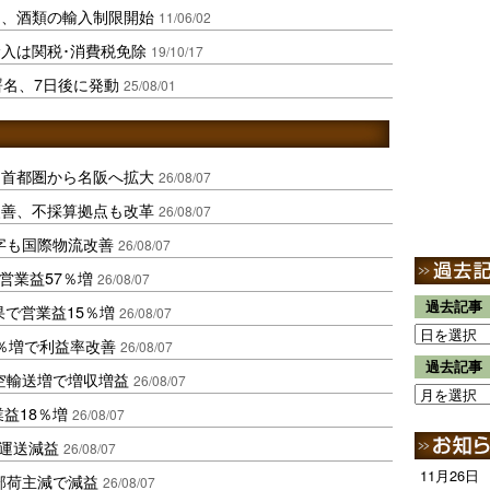
品、酒類の輸入制限開始
11/06/02
入は関税･消費税免除
19/10/17
署名、7日後に発動
25/08/01
、首都圏から名阪へ拡大
26/08/07
に改善、不採算拠点も改革
26/08/07
字も国際物流改善
26/08/07
営業益57％増
26/08/07
過去記事
果で営業益15％増
26/08/07
2％増で利益率改善
26/08/07
過去記事
空輸送増で増収増益
26/08/07
業益18％増
26/08/07
も運送減益
26/08/07
11月26日
部荷主減で減益
26/08/07