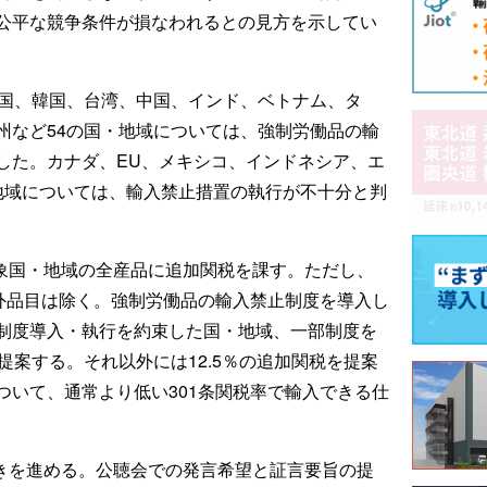
公平な競争条件が損なわれるとの見方を示してい
英国、韓国、台湾、中国、インド、ベトナム、タ
州など54の国・地域については、強制労働品の輸
した。カナダ、EU、メキシコ、インドネシア、エ
地域については、輸入禁止措置の執行が不十分と判
対象国・地域の全産品に追加関税を課す。ただし、
外品目は除く。強制労働品の輸入禁止制度を導入し
制度導入・執行を約束した国・地域、一部制度を
提案する。それ以外には12.5％の追加関税を提案
ついて、通常より低い301条関税率で輸入できる仕
続きを進める。公聴会での発言希望と証言要旨の提