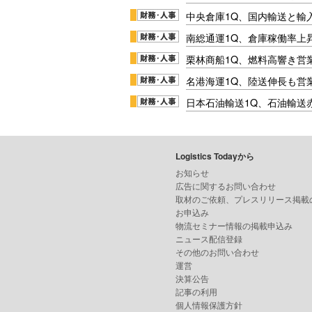
中央倉庫1Q、国内輸送と輸
南総通運1Q、倉庫稼働率上
栗林商船1Q、燃料高響き営
名港海運1Q、陸送伸長も営業
日本石油輸送1Q、石油輸送
Logistics Todayから
お知らせ
広告に関するお問い合わせ
取材のご依頼、プレスリリース掲載
お申込み
物流セミナー情報の掲載申込み
ニュース配信登録
その他のお問い合わせ
運営
決算公告
記事の利用
個人情報保護方針