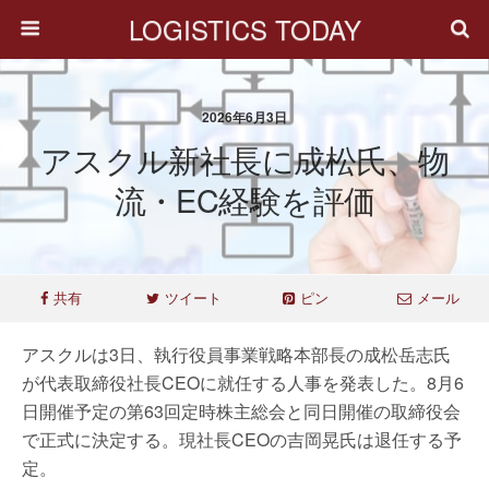
LOGISTICS TODAY
2026年6月3日
アスクル新社長に成松氏、物
流・EC経験を評価
共有
ツイート
ピン
メール
アスクルは3日、執行役員事業戦略本部長の成松岳志氏
が代表取締役社長CEOに就任する人事を発表した。8月6
日開催予定の第63回定時株主総会と同日開催の取締役会
で正式に決定する。現社長CEOの吉岡晃氏は退任する予
定。