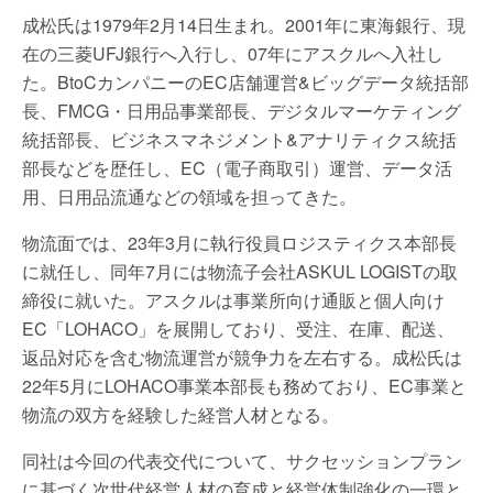
成松氏は1979年2月14日生まれ。2001年に東海銀行、現
在の三菱UFJ銀行へ入行し、07年にアスクルへ入社し
た。BtoCカンパニーのEC店舗運営&ビッグデータ統括部
長、FMCG・日用品事業部長、デジタルマーケティング
統括部長、ビジネスマネジメント&アナリティクス統括
部長などを歴任し、EC（電子商取引）運営、データ活
用、日用品流通などの領域を担ってきた。
物流面では、23年3月に執行役員ロジスティクス本部長
に就任し、同年7月には物流子会社ASKUL LOGISTの取
締役に就いた。アスクルは事業所向け通販と個人向け
EC「LOHACO」を展開しており、受注、在庫、配送、
返品対応を含む物流運営が競争力を左右する。成松氏は
22年5月にLOHACO事業本部長も務めており、EC事業と
物流の双方を経験した経営人材となる。
同社は今回の代表交代について、サクセッションプラン
に基づく次世代経営人材の育成と経営体制強化の一環と