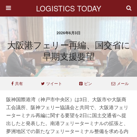
LOGISTICS TODAY
2026年6月3日
大阪港フェリー再編、国交省に
早期支援要望
共有
ツイート
ピン
メール
阪神国際港湾（神戸市中央区）は3日、大阪市や大阪商
工会議所、阪神フェリー協議会と共同で、大阪港フェリ
ーターミナル再編に関する要望を2日に国土交通省へ提
出したと発表した。南港フェリーターミナルの拡張と、
夢洲地区での新たなフェリーターミナル整備を求める内