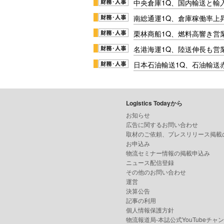
中央倉庫1Q、国内輸送と輸
南総通運1Q、倉庫稼働率上
栗林商船1Q、燃料高響き営
名港海運1Q、陸送伸長も営業
日本石油輸送1Q、石油輸送
Logistics Todayから
お知らせ
広告に関するお問い合わせ
取材のご依頼、プレスリリース掲載
お申込み
物流セミナー情報の掲載申込み
ニュース配信登録
その他のお問い合わせ
運営
決算公告
記事の利用
個人情報保護方針
物流報道局-本誌公式YouTubeチャ