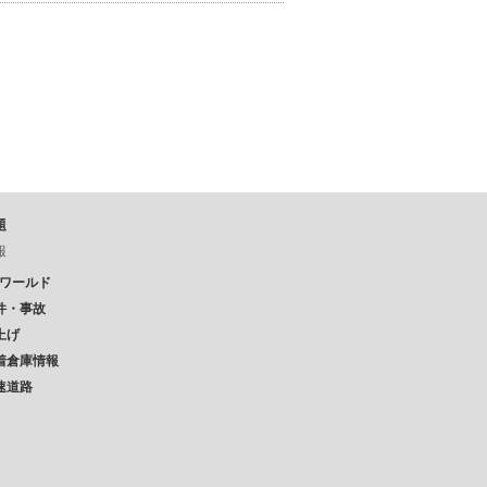
題
報
Pワールド
件・事故
上げ
着倉庫情報
速道路