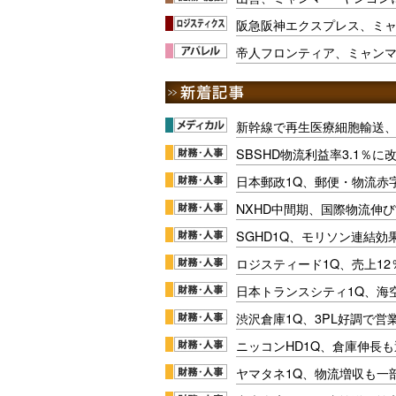
阪急阪神エクスプレス、ミ
帝人フロンティア、ミャン
新幹線で再生医療細胞輸送
SBSHD物流利益率3.1％
日本郵政1Q、郵便・物流赤
NXHD中間期、国際物流伸び
SGHD1Q、モリソン連結効
ロジスティード1Q、売上1
日本トランスシティ1Q、海
渋沢倉庫1Q、3PL好調で営
ニッコンHD1Q、倉庫伸長
ヤマタネ1Q、物流増収も一