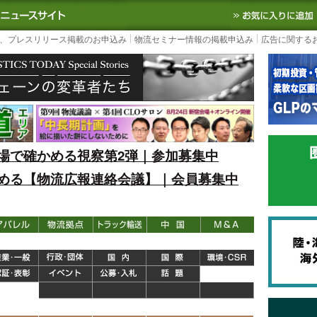
S TODAY｜国内最大の物流ニュースサイト
3PL, SCMなど国内外の最新の物流
、プレスリリース掲載のお申込み
物流セミナー情報の掲載申込み
広告に関する
場で確かめる視察第2弾｜参加募集中
める【物流広報連絡会議】｜会員募集中