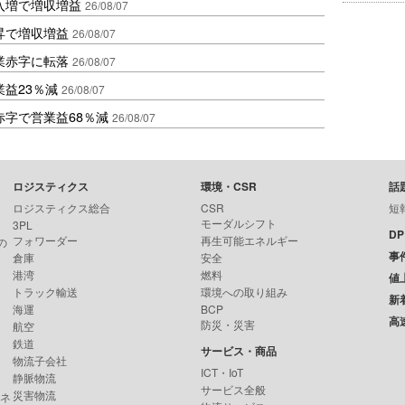
入増で増収増益
26/08/07
昇で増収増益
26/08/07
業赤字に転落
26/08/07
益23％減
26/08/07
赤字で営業益68％減
26/08/07
ロジスティクス
環境・CSR
話
ロジスティクス総合
CSR
短
モーダルシフト
3PL
D
フォワーダー
再生可能エネルギー
の
事
倉庫
安全
港湾
燃料
値
トラック輸送
環境への取り組み
新
海運
BCP
高
防災・災害
航空
鉄道
サービス・商品
物流子会社
ICT・IoT
静脈物流
サービス全般
災害物流
ンネ