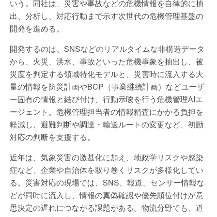
いう。同社は、災害や事故などの危機情報を自律的に抽
出、分析し、対応行動まで示す次世代の危機管理基盤の
開発を進める。
開発するのは、SNSなどのリアルタイムな非構造データ
から、火災、洪水、事故といった危機事象を抽出し、被
災度を判定する領域特化モデルと、災害時に流入する大
量の情報を防災計画やBCP（事業継続計画）などユーザ
ー固有の情報と結び付け、行動示唆を行う危機管理AIエ
ージェント。危機管理担当者の情報精査にかかる負担を
軽減し、避難判断や調達・輸送ルートの変更など、初動
対応の判断を支援する。
近年は、気象災害の激甚化に加え、地政学リスクや感染
症など、企業や自治体を取り巻くリスクが多様化してい
る。災害対応の現場では、SNS、報道、センサー情報な
どが同時に流入し、情報の真偽確認や優先順位付けが意
思決定の遅れにつながる課題がある。物流分野でも、道