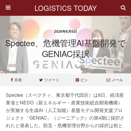
LOGISTICS TODAY
2026年6月8日
Spectee、危機管理AI基盤開発で
GENIAC採択
共有
ツイート
ピン
メール
Spectee（スペクティ、東京都千代田区）は8日、経済産
業省とNEDO（新エネルギー・産業技術総合開発機構）
が実施する生成AI（人工知能）基盤モデル開発支援プロ
ジェクト「GENIAC」（ジーニアック）の第4期に採択さ
れたと発表した。防災・危機管理分野からの採択は初と