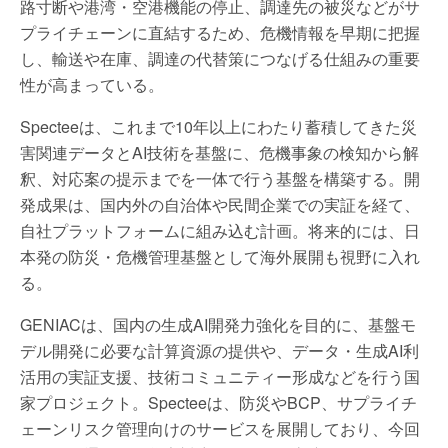
路寸断や港湾・空港機能の停止、調達先の被災などがサ
プライチェーンに直結するため、危機情報を早期に把握
し、輸送や在庫、調達の代替策につなげる仕組みの重要
性が高まっている。
Specteeは、これまで10年以上にわたり蓄積してきた災
害関連データとAI技術を基盤に、危機事象の検知から解
釈、対応案の提示までを一体で行う基盤を構築する。開
発成果は、国内外の自治体や民間企業での実証を経て、
自社プラットフォームに組み込む計画。将来的には、日
本発の防災・危機管理基盤として海外展開も視野に入れ
る。
GENIACは、国内の生成AI開発力強化を目的に、基盤モ
デル開発に必要な計算資源の提供や、データ・生成AI利
活用の実証支援、技術コミュニティー形成などを行う国
家プロジェクト。Specteeは、防災やBCP、サプライチ
ェーンリスク管理向けのサービスを展開しており、今回