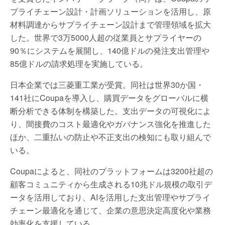
プライチェーン設計・計画ソリューションを活用し、原
材料調達からサプライチェーン設計まで管理領域を拡大
した。世界で3万5000人超の従業員とサプライヤーの
90％にシステムを展開し、140億ドルの発注支出管理や
85億ドルの請求処理を実施している。
日本企業では三菱重工業が受賞。同社は世界30か国・
141社にCoupaを導入し、購買データをグローバルに横
断分析できる体制を構築した。支出データの可視化によ
り、間接費のコスト最適化やガバナンス強化を推進した
ほか、二重払いの防止や不正支出の検知にも取り組んで
いる。
Coupaによると、同社のプラットフォームは3200社超の
顧客コミュニティから生成される10兆ドル規模の取引デ
ータを活用しており、AIを活用した支出管理やサプライ
チェーン最適化を通じて、企業の意思決定高度化や業務
効率化を支援している。