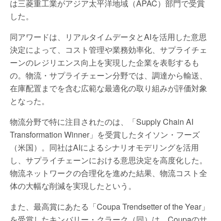
は三菱重工業がアジア太平洋地域（APAC）部門で受賞
した。
同アワードは、リアルタイムデータとAIを活用した意思
決定によって、コスト管理や業務効率化、サプライチェ
ーンのレジリエンス向上を実現した企業を表彰するも
の。物流・サプライチェーン分野では、調達から輸送、
在庫配置までを含む広範な最適化の取り組みが評価対象
となった。
物流分野で特に注目されたのは、「Supply Chain AI
Transformation Winner」を受賞したタイソン・フーズ
（米国）。同社はAIによるシナリオモデリングを活用
し、サプライチェーンにおける意思決定を高度化した。
物流ネットワークの合理化を進めた結果、物流コスト全
体の大幅な削減を実現したという。
また、最高賞にあたる「Coupa Trendsetter of the Year」
を受賞したキンバリー・クラーク（同）は、Coupaのサ