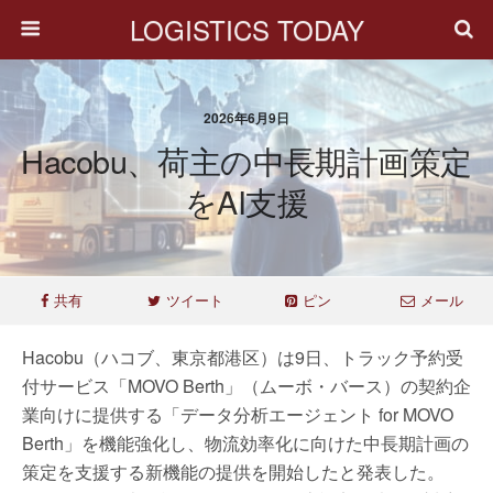
LOGISTICS TODAY
2026年6月9日
Hacobu、荷主の中長期計画策定
をAI支援
共有
ツイート
ピン
メール
Hacobu（ハコブ、東京都港区）は9日、トラック予約受
付サービス「MOVO Berth」（ムーボ・バース）の契約企
業向けに提供する「データ分析エージェント for MOVO
Berth」を機能強化し、物流効率化に向けた中長期計画の
策定を支援する新機能の提供を開始したと発表した。