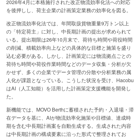
2026年4月に本格施行された改正物流効率化法への対応
を後押しし、荷主企業の計画策定業務の効率化を図る。
改正物流効率化法では、年間取扱貨物重量9万トン以上
の「特定荷主」に対し、中長期計画の提出が求められて
いる。提出期限は26年10月末で、荷待ち時間や荷役時間
の削減、積載効率向上などの具体的な目標と施策を盛り
込む必要がある。しかし、計画策定には物流拠点ごとの
荷待ち時間や荷役作業時間などのデータ収集・分析が欠
かせず、多くの企業でデータ管理の分散や分析業務の属
人化が課題となっている。こうした状況を受け、Hacobu
はAI（人工知能）を活用した計画策定支援機能を開発し
た。
新機能では、MOVO Berthに蓄積された予約・入退場・滞
在データを基に、AIが物流効率化施策や目標値、達成時
期を含む中長期計画案を自動生成する。生成された内容
は中長期計画の構成要素に沿った形式で整理されてお