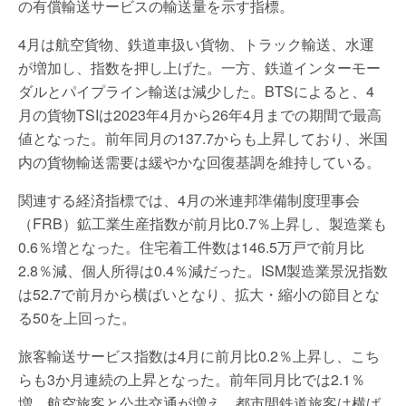
の有償輸送サービスの輸送量を示す指標。
4月は航空貨物、鉄道車扱い貨物、トラック輸送、水運
が増加し、指数を押し上げた。一方、鉄道インターモー
ダルとパイプライン輸送は減少した。BTSによると、4
月の貨物TSIは2023年4月から26年4月までの期間で最高
値となった。前年同月の137.7からも上昇しており、米国
内の貨物輸送需要は緩やかな回復基調を維持している。
関連する経済指標では、4月の米連邦準備制度理事会
（FRB）鉱工業生産指数が前月比0.7％上昇し、製造業も
0.6％増となった。住宅着工件数は146.5万戸で前月比
2.8％減、個人所得は0.4％減だった。ISM製造業景況指数
は52.7で前月から横ばいとなり、拡大・縮小の節目とな
る50を上回った。
旅客輸送サービス指数は4月に前月比0.2％上昇し、こち
らも3か月連続の上昇となった。前年同月比では2.1％
増。航空旅客と公共交通が増え、都市間鉄道旅客は横ば