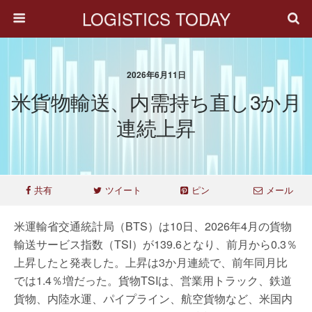
LOGISTICS TODAY
2026年6月11日
米貨物輸送、内需持ち直し3か月
連続上昇
共有
ツイート
ピン
メール
米運輸省交通統計局（BTS）は10日、2026年4月の貨物
輸送サービス指数（TSI）が139.6となり、前月から0.3％
上昇したと発表した。上昇は3か月連続で、前年同月比
では1.4％増だった。貨物TSIは、営業用トラック、鉄道
貨物、内陸水運、パイプライン、航空貨物など、米国内