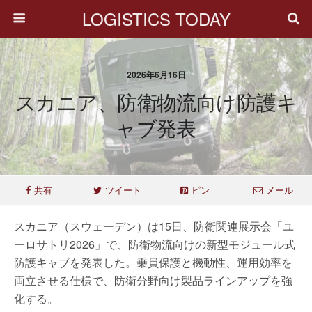
LOGISTICS TODAY
2026年6月16日
スカニア、防衛物流向け防護キ
ャブ発表
共有
ツイート
ピン
メール
スカニア（スウェーデン）は15日、防衛関連展示会「ユ
ーロサトリ2026」で、防衛物流向けの新型モジュール式
防護キャブを発表した。乗員保護と機動性、運用効率を
両立させる仕様で、防衛分野向け製品ラインアップを強
化する。