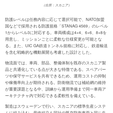
（出所：スカニア）
防護レベルは任務内容に応じて選択可能で、NATO加盟
国などで採用される防護規格「STANAG 4569」のレベル
1からレベル3に対応する。車両構成は4×4、6×6、8×8を
用意し、ミッションごとに柔軟な仕様変更が可能とな
る。また、UIC GA鉄道トンネル規格に対応し、鉄道輸送
を含む戦略的な機動展開も考慮した設計とした。
物流面では、車両、部品、整備体制を既存のスカニア製
品と共通化している点が大きな特徴である。スペアパー
ツや保守サービスを共有できるため、運用コストの抑制
や稼働率向上が期待される。防衛物流では補給網の維持
が重要課題となる中、訓練から運用準備まで同一車両ア
ーキテクチャ内で対応できる柔軟性を備えている。
製造はスウェーデンで行い、スカニアの標準生産システ
ムに組み込む。最終組立も同社の既存防衛車両と同じ生