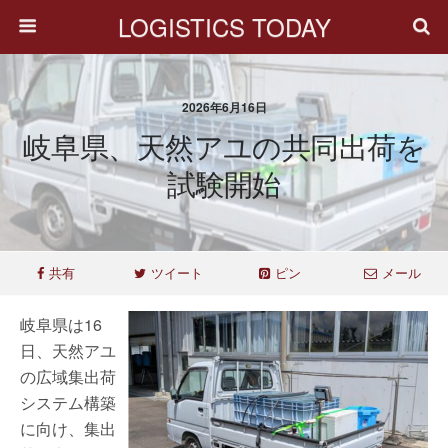
LOGISTICS TODAY
2026年6月16日
岐阜県、天然アユの共同出荷を
試験開始
共有
ツイート
ピン
メール
岐阜県は16
日、天然アユ
の広域集出荷
システム構築
に向け、集出