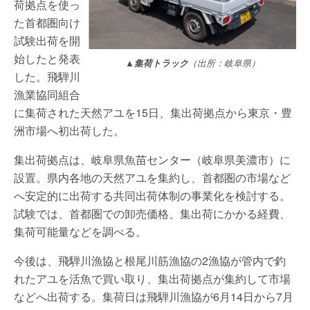
荷拠点を使っ
た首都圏向け
試験出荷を開
始したと発表
▲集荷トラック
（出所：岐阜県）
した。飛騨川
漁業協同組合
に集荷された天然アユを15日、集出荷拠点から東京・豊
洲市場へ初出荷した。
集出荷拠点は、岐阜県魚苗センター（岐阜県美濃市）に
設置。県内各地の天然アユを集約し、首都圏の市場など
へ安定的に出荷する共同出荷体制の事業化を検討する。
試験では、首都圏での卸売価格、集出荷にかかる経費、
集荷可能量などを調べる。
今後は、飛騨川漁協と根尾川筋漁協の2漁協が管内で釣
れたアユを活魚で買い取り、集出荷拠点が集約して市場
などへ出荷する。集荷日は飛騨川漁協が6月14日から7月