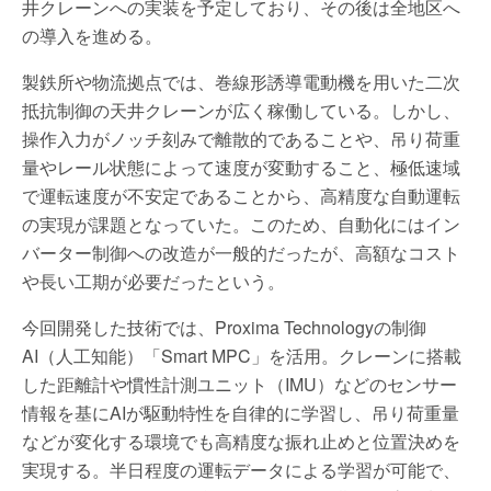
井クレーンへの実装を予定しており、その後は全地区へ
の導入を進める。
製鉄所や物流拠点では、巻線形誘導電動機を用いた二次
抵抗制御の天井クレーンが広く稼働している。しかし、
操作入力がノッチ刻みで離散的であることや、吊り荷重
量やレール状態によって速度が変動すること、極低速域
で運転速度が不安定であることから、高精度な自動運転
の実現が課題となっていた。このため、自動化にはイン
バーター制御への改造が一般的だったが、高額なコスト
や長い工期が必要だったという。
今回開発した技術では、Proxima Technologyの制御
AI（人工知能）「Smart MPC」を活用。クレーンに搭載
した距離計や慣性計測ユニット（IMU）などのセンサー
情報を基にAIが駆動特性を自律的に学習し、吊り荷重量
などが変化する環境でも高精度な振れ止めと位置決めを
実現する。半日程度の運転データによる学習が可能で、