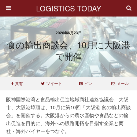
LOGISTICS TODAY
2026年6月23日
食の輸出商談会、10月に大阪港
で開催
共有
ツイート
ピン
メール
阪神国際港湾と食品輸出促進地域商社連絡協議会、大阪
市、大阪港埠頭は、10月に第10回「大阪港 食の輸出商談
会」を開催する。大阪港からの農水産物や食品などの輸
出促進を目的に、海外への販路開拓を目指す企業と商
社・海外バイヤーをつなぐ。