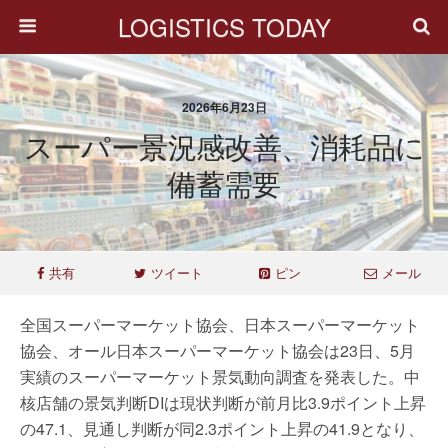
LOGISTICS TODAY
2026年6月23日
スーパー景況感改善、消耗品に
備蓄需要
共有
ツイート
ピン
メール
全国スーパーマーケット協会、日本スーパーマーケット
協会、オール日本スーパーマーケット協会は23日、5月
実績のスーパーマーケット景気動向調査を発表した。中
核店舗の景気判断DIは現状判断が前月比3.9ポイント上昇
の47.1、見通し判断が同2.3ポイント上昇の41.9となり、