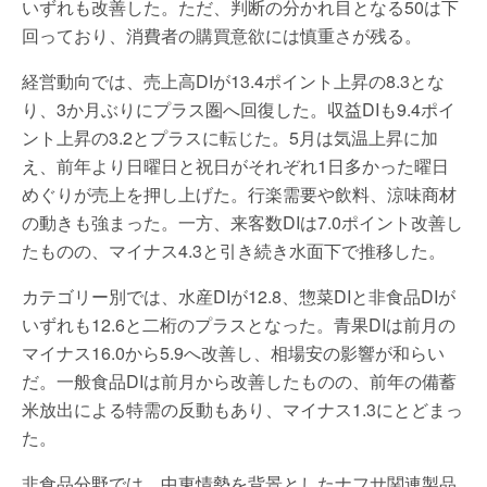
いずれも改善した。ただ、判断の分かれ目となる50は下
回っており、消費者の購買意欲には慎重さが残る。
経営動向では、売上高DIが13.4ポイント上昇の8.3とな
り、3か月ぶりにプラス圏へ回復した。収益DIも9.4ポイ
ント上昇の3.2とプラスに転じた。5月は気温上昇に加
え、前年より日曜日と祝日がそれぞれ1日多かった曜日
めぐりが売上を押し上げた。行楽需要や飲料、涼味商材
の動きも強まった。一方、来客数DIは7.0ポイント改善し
たものの、マイナス4.3と引き続き水面下で推移した。
カテゴリー別では、水産DIが12.8、惣菜DIと非食品DIが
いずれも12.6と二桁のプラスとなった。青果DIは前月の
マイナス16.0から5.9へ改善し、相場安の影響が和らい
だ。一般食品DIは前月から改善したものの、前年の備蓄
米放出による特需の反動もあり、マイナス1.3にとどまっ
た。
非食品分野では、中東情勢を背景としたナフサ関連製品