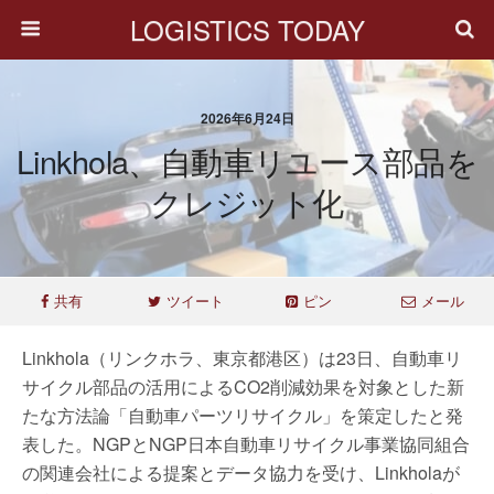
LOGISTICS TODAY
2026年6月24日
Linkhola、自動車リユース部品を
クレジット化
共有
ツイート
ピン
メール
Linkhola（リンクホラ、東京都港区）は23日、自動車リ
サイクル部品の活用によるCO2削減効果を対象とした新
たな方法論「自動車パーツリサイクル」を策定したと発
表した。NGPとNGP日本自動車リサイクル事業協同組合
の関連会社による提案とデータ協力を受け、Linkholaが