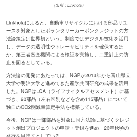
（出所：Linkhola）
Linkholaによると、自動車リサイクルにおける部品リユ
ースを対象としたボランタリーカーボンクレジットの方
法論策定は世界初という。制度ではデジタル技術を活用
し、データの透明性やトレーサビリティを確保するほ
か、第三者審査機関による検証を実施し、二重計上の防
止を図るとしている。
方法論の開発にあたっては、NGPが2013年から富山県立
大学や明治大学と進めてきた産学共同研究の成果を活用
した。NGPはLCA（ライフサイクルアセスメント）に基
づき、90部品（左右区別などを含め115部品）について
独自のCO2削減量算定手法を構築している。
今後、NGPは一部部品を対象に同方法論に基づくクレジ
ット創出プロジェクトの申請・登録を進め、26年秋頃の
発行を目指すとしている。