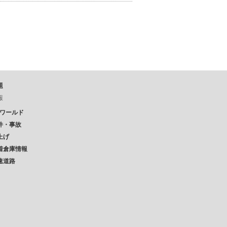
題
報
Pワールド
件・事故
上げ
着倉庫情報
速道路