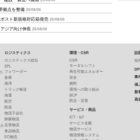
帯拠点を整備
26/08/06
クポスト新規格対応箱発売
26/08/06
・アジア向け伸長
26/08/06
ロジスティクス
環境・CSR
話
ロジスティクス総合
CSR
短
モーダルシフト
3PL
D
フォワーダー
再生可能エネルギー
の
事
倉庫
安全
港湾
燃料
値
トラック輸送
環境への取り組み
新
海運
BCP
高
防災・災害
航空
鉄道
サービス・商品
物流子会社
ICT・IoT
静脈物流
サービス全般
災害物流
ンネ
物流サービス
食品物流
物流情報システム
EC物流