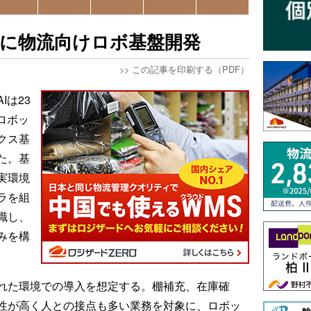
小売起点に物流向けロボ基盤開発
>>
この記事を印刷する（PDF）
Iは23
ロボッ
クス基
た。基
実環境
ラを組
識し、
みを構
れた環境での導入を想定する。棚補充、在庫確
性が高く人との接点も多い業務を対象に、ロボッ