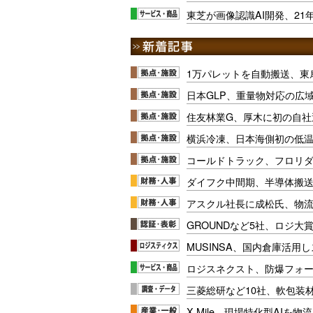
東芝が画像認識AI開発、21
1万パレットを自動搬送、東
日本GLP、重量物対応の広
住友林業G、厚木に初の自社
横浜冷凍、日本海側初の低
コールドトラック、フロリ
ダイフク中間期、半導体搬
アスクル社長に成松氏、物
GROUNDなど5社、ロジ大
MUSINSA、国内倉庫活用
ロジスネクスト、防爆フォ
三菱総研など10社、軟包装
X Mile、現場特化型AIを