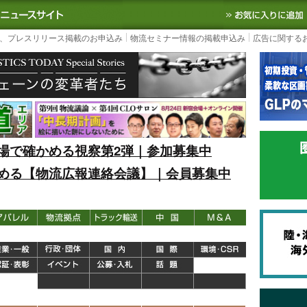
S TODAY｜国内最大の物流ニュースサイト
3PL, SCMなど国内外の最新の物流
、プレスリリース掲載のお申込み
物流セミナー情報の掲載申込み
広告に関する
場で確かめる視察第2弾｜参加募集中
める【物流広報連絡会議】｜会員募集中