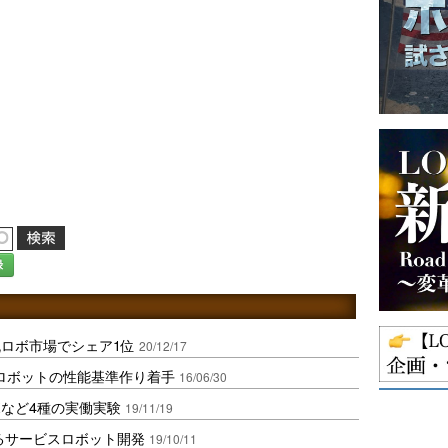
録
流ロボ市場でシェア1位
20/12/17
･ロボットの性能基準作り着手
16/06/30
など4種の実働実験
19/11/19
するサービスロボット開発
19/10/11