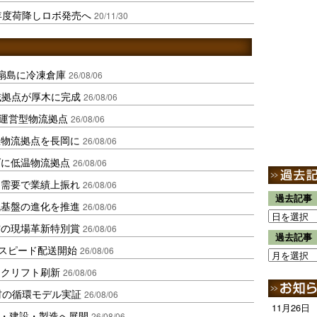
年度荷降しロボ発売へ
20/11/30
扇島に冷凍倉庫
26/08/06
域拠点が厚木に完成
26/08/06
運営型物流拠点
26/08/06
温物流拠点を長岡に
26/08/06
ダに低温物流拠点
26/08/06
送需要で業績上振れ
26/08/06
過去記事
流基盤の進化を推進
26/08/06
賞の現場革新特別賞
26/08/06
過去記事
しスピード配送開始
26/08/06
ークリフト刷新
26/08/06
材の循環モデル実証
26/08/06
11月26日
物流・建設・製造へ展開
26/08/06