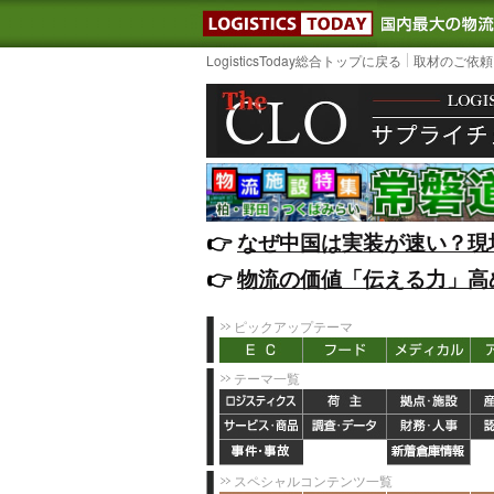
LOGISTIC
LogisticsToday総合トップに戻る
取材のご依頼
👉️
なぜ中国は実装が速い？現
👉️
物流の価値「伝える力」高
ピックアップテーマ
テーマ一覧
スペシャルコンテンツ一覧