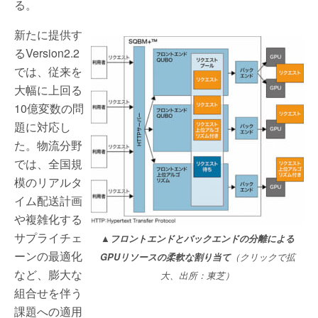
る。
新たに提供す
るVersion2.2
では、従来を
大幅に上回る
10億変数の問
題に対応し
た。物流分野
では、全国規
模のリアルタ
イム配送計画
や複雑化する
サプライチェ
▲フロントエンドとバックエンドの分離による
ーンの最適化
GPUリソースの柔軟な割り当て
（クリックで拡
など、膨大な
大、出所：東芝）
組合せを伴う
課題への適用