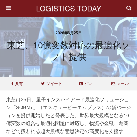
LOGISTICS TODAY
2026年6月25日
東芝、10億変数対応の最適化ソ
フト提供
共有
ツイート
ピン
メール
東芝は25日、量子インスパイアード最適化ソリューショ
ン「SQBM+」（エスキュービーエムプラス）の新バージ
ョンを提供開始したと発表した。世界最大規模となる10
億変数の組合せ最適化問題に対応し、物流や金融、創薬
などで扱われる超大規模な意思決定の高度化を支援す