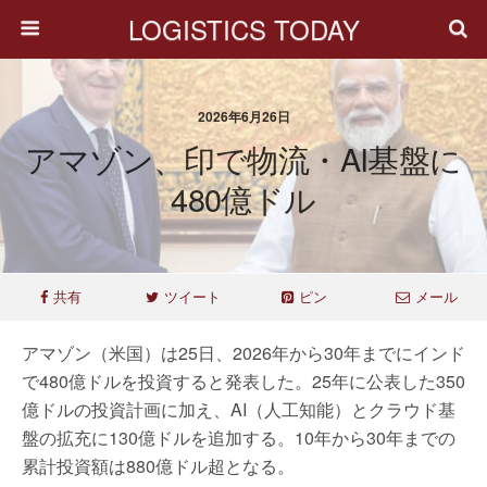
LOGISTICS TODAY
2026年6月26日
アマゾン、印で物流・AI基盤に
480億ドル
共有
ツイート
ピン
メール
アマゾン（米国）は25日、2026年から30年までにインド
で480億ドルを投資すると発表した。25年に公表した350
億ドルの投資計画に加え、AI（人工知能）とクラウド基
盤の拡充に130億ドルを追加する。10年から30年までの
累計投資額は880億ドル超となる。