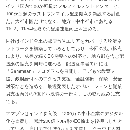
インド国内で20か所超のフルフィルメントセンターと、
100か所超のラストワンマイル配送拠点を新設する計画
だ。大都市圏だけでなく、地方・中小都市にあたる
Tier3、Tier4地域での配送速度向上を進める。
同社はインド全土の郵便番号エリアをカバーする物流ネ
ットワークを構築しているとしており、今回の拠点拡充
により、成長が続くEC需要への対応と、地方部を含む配
送網の拡充を同時に進める。配送従事者向けには
「Sammaan」プログラムを展開し、子どもの教育支
援、政府給付へのアクセス支援、金融包摂、保険、安全
対策などを進める。最近発表したオペレーションと従業
員支援向けの3億ドル投資の一部も、この取り組みに充
てる。
アマゾンはインド参入後、1200万の中小企業のデジタル
化を支援し、累計200億ドル超のEC輸出を後押ししたと
している。雇用面では280万人を支援し、クラウド人材