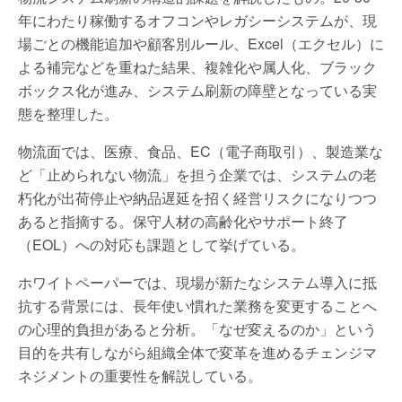
年にわたり稼働するオフコンやレガシーシステムが、現
場ごとの機能追加や顧客別ルール、Excel（エクセル）に
よる補完などを重ねた結果、複雑化や属人化、ブラック
ボックス化が進み、システム刷新の障壁となっている実
態を整理した。
物流面では、医療、食品、EC（電子商取引）、製造業な
ど「止められない物流」を担う企業では、システムの老
朽化が出荷停止や納品遅延を招く経営リスクになりつつ
あると指摘する。保守人材の高齢化やサポート終了
（EOL）への対応も課題として挙げている。
ホワイトペーパーでは、現場が新たなシステム導入に抵
抗する背景には、長年使い慣れた業務を変更することへ
の心理的負担があると分析。「なぜ変えるのか」という
目的を共有しながら組織全体で変革を進めるチェンジマ
ネジメントの重要性を解説している。