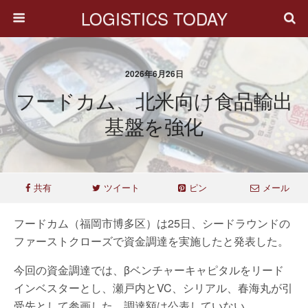
LOGISTICS TODAY
2026年6月26日
フードカム、北米向け食品輸出
基盤を強化
共有
ツイート
ピン
メール
フードカム（福岡市博多区）は25日、シードラウンドの
ファーストクローズで資金調達を実施したと発表した。
今回の資金調達では、βベンチャーキャピタルをリード
インベスターとし、瀬戸内とVC、シリアル、春海丸が引
受先として参画した。調達額は公表していない。