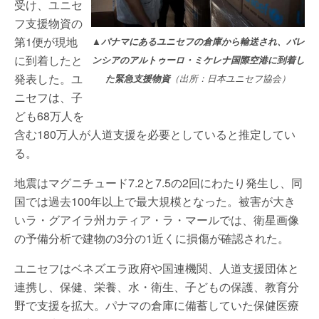
受け、ユニセ
フ支援物資の
第1便が現地
▲パナマにあるユニセフの倉庫から輸送され、バレ
に到着したと
ンシアのアルトゥーロ・ミケレナ国際空港に到着し
発表した。ユ
た緊急支援物資
（出所：日本ユニセフ協会）
ニセフは、子
ども68万人を
含む180万人が人道支援を必要としていると推定してい
る。
地震はマグニチュード7.2と7.5の2回にわたり発生し、同
国では過去100年以上で最大規模となった。被害が大き
いラ・グアイラ州カティア・ラ・マールでは、衛星画像
の予備分析で建物の3分の1近くに損傷が確認された。
ユニセフはベネズエラ政府や国連機関、人道支援団体と
連携し、保健、栄養、水・衛生、子どもの保護、教育分
野で支援を拡大。パナマの倉庫に備蓄していた保健医療