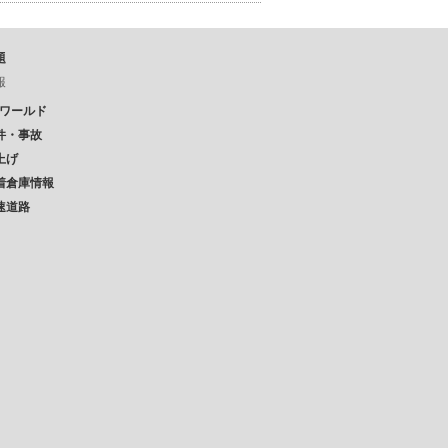
題
報
Pワールド
件・事故
上げ
着倉庫情報
速道路