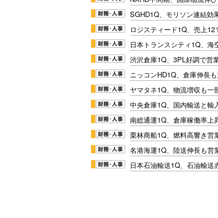
SGHD1Q、モリソン連結効
ロジスティード1Q、売上1
日本トランスシティ1Q、海
渋沢倉庫1Q、3PL好調で営
ニッコンHD1Q、倉庫伸長
ヤマタネ1Q、物流増収も一
中央倉庫1Q、国内輸送と輸
南総通運1Q、倉庫稼働率上
栗林商船1Q、燃料高響き営
名港海運1Q、陸送伸長も営業
日本石油輸送1Q、石油輸送