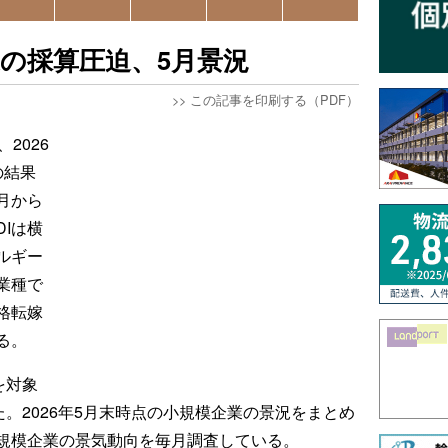
の採算圧迫、5月景況
>>
この記事を印刷する（PDF）
2026
の結果
月から
Iは横
ルギー
業種で
格転嫁
る。
を対象
た。2026年5月末時点の小規模企業の景況をまとめ
規模企業の景気動向を毎月調査している。