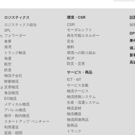
ロジスティクス
環境・CSR
話
ロジスティクス総合
CSR
短
モーダルシフト
3PL
D
フォワーダー
再生可能エネルギー
の
事
倉庫
安全
港湾
燃料
値
トラック輸送
環境への取り組み
新
海運
BCP
高
防災・災害
航空
鉄道
サービス・商品
物流子会社
ICT・IoT
静脈物流
サービス全般
災害物流
ンネ
物流サービス
食品物流
物流情報システム
EC物流
生産・流通システム
メディカル物流
物流資材
アパレル物流
物流機器
都市・館内物流
物流関連商品
スタートアップ･ベンチャー
新商品
利用運送
トラック
貿易・税関