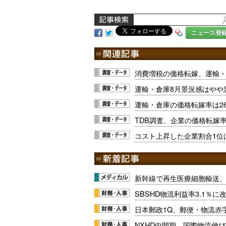
ニュース登
消費増税の価格転嫁、運輸・
運輸・倉庫8月景況感はやや
運輸・倉庫の価格転嫁率は26
TDB調査、企業の価格転嫁率は
コスト上昇した企業割合1位
新幹線で再生医療細胞輸送
SBSHD物流利益率3.1％
日本郵政1Q、郵便・物流赤
NXHD中間期、国際物流伸び