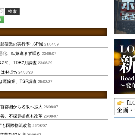
録
郵便業の実行率1.6P減
21/04/09
悪化、転嫁進まず嘆き
23/09/07
.2％、TDB7月調査
23/08/29
44.9%
24/08/28
は運輸業、TSR調査
25/02/27
、首都圏から名阪へ拡大
26/08/07
に改善、不採算拠点も改革
26/08/07
字も国際物流改善
26/08/07
営業益57％増
26/08/07