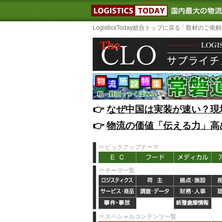
LOGISTIC
LogisticsToday総合トップに戻る
取材のご依頼
👉️
なぜ中国は実装が速い？現
👉️
物流の価値「伝える力」高
ピックアップテーマ
テーマ一覧
スペシャルコンテンツ一覧