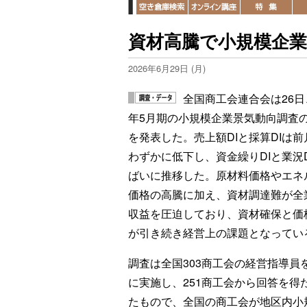
資材高騰で小規模企業
2026年6月29日 (月)
全国商工会連合会は26日、
年5月期の小規模企業景気動向調査
を発表した。売上額DIと採算DIは前
わずかに低下し、資金繰りDIと業況D
ばいに推移した。原材料価格やエネ
価格の高騰に加え、資材調達難が全
収益を圧迫しており、資材確保と価
が引き続き経営上の課題となってい
調査は全国303商工会の経営指導員
に実施し、251商工会から回答を得
たもので、全国の商工会が地区内小