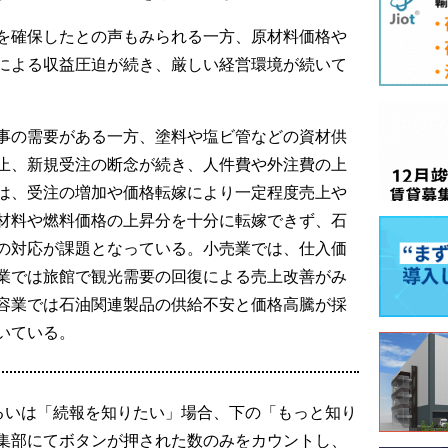
を確保したとの声もみられる一方、原材料価格や
による収益圧迫が続き、厳しい経営環境が続いて
事の需要がある一方、塗料や塩ビ管などの資材供
止、新規受注の断念が続き、人件費や外注費の上
は、受注の増加や価格転嫁により一定程度売上や
材料や燃料価格の上昇分を十分に転嫁できず、石
の対応が課題となっている。小売業では、仕入価
業では旅館で観光需要の回復による売上改善がみ
容業では石油関連製品の供給不安と価格高騰が採
いている。
るいは「続報を知りたい」場合、下の「もっと知り
集部にてボタンが押された数のみをカウントし、