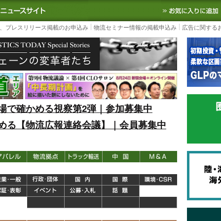
S TODAY｜国内最大の物流ニュースサイト
3PL, SCMなど国内外の最新の物流
、プレスリリース掲載のお申込み
物流セミナー情報の掲載申込み
広告に関する
場で確かめる視察第2弾｜参加募集中
める【物流広報連絡会議】｜会員募集中