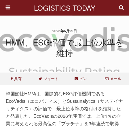
LOGISTICS TODAY
2026年6月29日
HMM、ESG評価で最上位水準を
維持
共有
ツイート
ピン
メール
韓国船社HMMは、国際的なESG評価機関である
EcoVadis（エコバディス）とSustainalytics（サステイナ
リティクス）の評価で、最上位水準の格付けを維持した
と発表した。EcoVadisの2026年評価では、上位1％の企
業に与えられる最高位の「プラチナ」を3年連続で取得