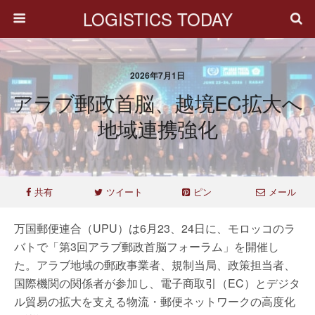
LOGISTICS TODAY
2026年7月1日
アラブ郵政首脳、越境EC拡大へ
地域連携強化
共有
ツイート
ピン
メール
万国郵便連合（UPU）は6月23、24日に、モロッコのラ
バトで「第3回アラブ郵政首脳フォーラム」を開催し
た。アラブ地域の郵政事業者、規制当局、政策担当者、
国際機関の関係者が参加し、電子商取引（EC）とデジタ
ル貿易の拡大を支える物流・郵便ネットワークの高度化