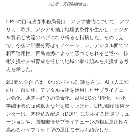
（出所：万国郵便連合）
UPUの目時政彦事務局長は、アラブ地域について、アフ
リカ、欧州、アジアを結ぶ地理的条件を生かし、デジタ
ル貿易と物流のハブになり得ると指摘した。そのうえ
で、今後の郵便分野はイノベーション、デジタル面での
相互運用性、官民連携によって形づくられると述べ、技
術支援や人材育成を通じて地域の取り組みを支援する考
えを示した。
2日間の会合では、6つのパネル討議を通じ、AI（人工知
能）、自動化、デジタル技術を活用したサプライチェー
ン強化、通関手続きの簡素化、越境ECの円滑化、中小・
零細企業の販路拡大などを取り上げた。UPU郵便技術セ
ンターは、関税込み配送（DDP）に対応する国際ソリュ
ーションや、国際郵便サプライチェーンの相互運用性を
高めるハイブリッド型の運用モデルも紹介した。