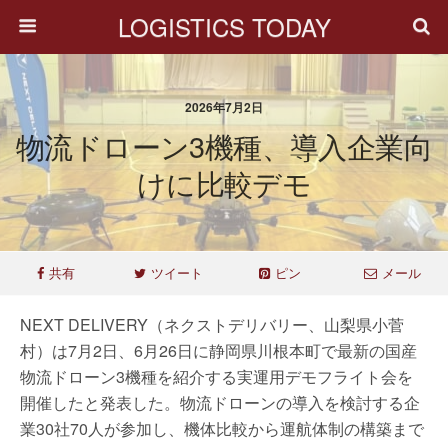
LOGISTICS TODAY
2026年7月2日
物流ドローン3機種、導入企業向
けに比較デモ
共有
ツイート
ピン
メール
NEXT DELIVERY（ネクストデリバリー、山梨県小菅
村）は7月2日、6月26日に静岡県川根本町で最新の国産
物流ドローン3機種を紹介する実運用デモフライト会を
開催したと発表した。物流ドローンの導入を検討する企
業30社70人が参加し、機体比較から運航体制の構築まで