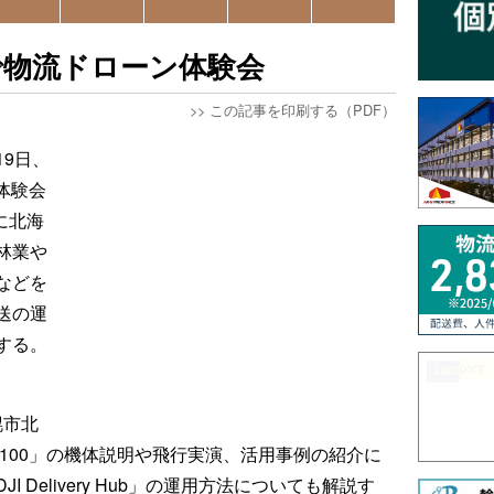
で物流ドローン体験会
>>
この記事を印刷する（PDF）
9日、
の体験会
に北海
林業や
などを
送の運
する。
幌市北
art 100」の機体説明や飛行実演、活用事例の紹介に
 Delivery Hub」の運用方法についても解説す