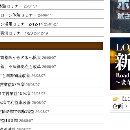
ン体験セミナー
25/04/01
ドローン体験セミナー
24/06/11
活用セミナー2/12-14
25/01/27
演セミナー1/23
24/12/19
、首都圏から名阪へ拡大
26/08/07
に改善、不採算拠点も改革
26/08/07
字も国際物流改善
26/08/07
営業益57％増
26/08/07
果で営業益15％増
26/08/07
2％増で利益率改善
26/08/07
空輸送増で増収増益
26/08/07
業益18％増
26/08/07
も運送減益
26/08/07