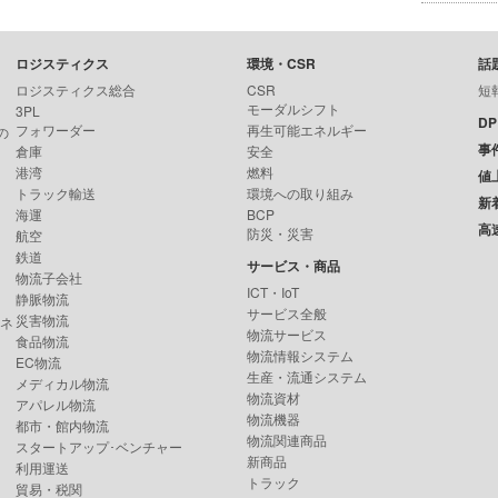
ロジスティクス
環境・CSR
話
ロジスティクス総合
CSR
短
モーダルシフト
3PL
D
フォワーダー
再生可能エネルギー
の
事
倉庫
安全
港湾
燃料
値
トラック輸送
環境への取り組み
新
海運
BCP
高
防災・災害
航空
鉄道
サービス・商品
物流子会社
ICT・IoT
静脈物流
サービス全般
災害物流
ンネ
物流サービス
食品物流
物流情報システム
EC物流
生産・流通システム
メディカル物流
物流資材
アパレル物流
物流機器
都市・館内物流
物流関連商品
スタートアップ･ベンチャー
新商品
利用運送
トラック
貿易・税関