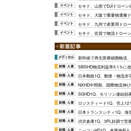
セキド、山形でDJIドロー
セキド、大阪で重量物運搬
セキド、九州で産業用ドローン
セキド、佐賀で物流ドローン実
新幹線で再生医療細胞輸送
SBSHD物流利益率3.1％
日本郵政1Q、郵便・物流赤
NXHD中間期、国際物流伸び
SGHD1Q、モリソン連結効
ロジスティード1Q、売上1
日本トランスシティ1Q、海
渋沢倉庫1Q、3PL好調で営
ニッコンHD1Q、倉庫伸長