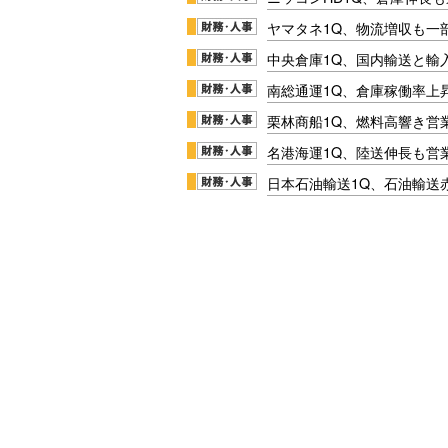
ヤマタネ1Q、物流増収も一
中央倉庫1Q、国内輸送と輸
南総通運1Q、倉庫稼働率上
栗林商船1Q、燃料高響き営
名港海運1Q、陸送伸長も営業
日本石油輸送1Q、石油輸送