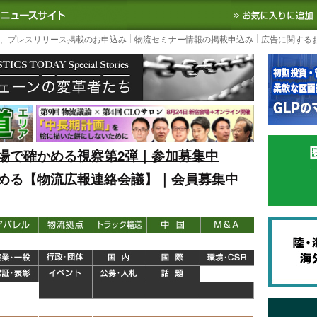
S TODAY｜国内最大の物流ニュースサイト
3PL, SCMなど国内外の最新の物流
、プレスリリース掲載のお申込み
物流セミナー情報の掲載申込み
広告に関する
場で確かめる視察第2弾｜参加募集中
める【物流広報連絡会議】｜会員募集中