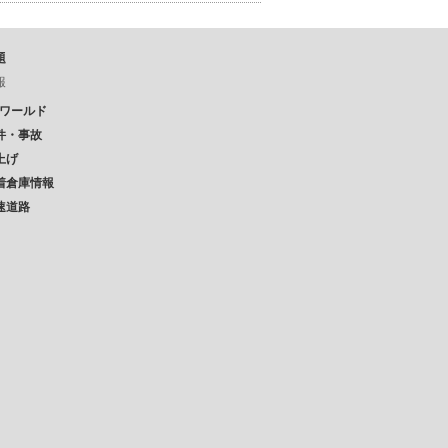
題
報
Pワールド
件・事故
上げ
着倉庫情報
速道路