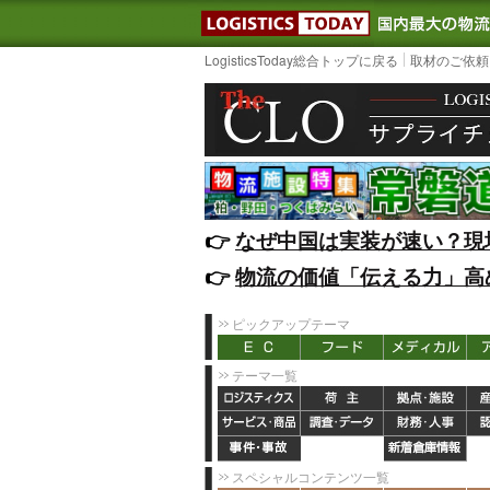
LOGISTIC
LogisticsToday総合トップに戻る
取材のご依頼
👉️
なぜ中国は実装が速い？現
👉️
物流の価値「伝える力」高
ピックアップテーマ
テーマ一覧
スペシャルコンテンツ一覧