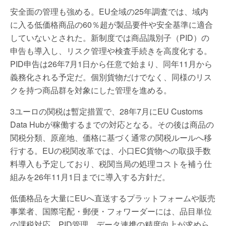
安全面の管理も強める。EU全域の25年調査では、域内
に入る低価格商品の60％超が製品要件や安全基準に適合
していないとされた。新制度では商品識別子（PID）の
申告も導入し、リスク管理や検査手続きを高度化する。
PID申告は26年7月1日から任意で始まり、同年11月から
義務化される予定だ。個別貨物だけでなく、同様のリス
クを持つ商品群を対象にした管理を進める。
3ユーロの関税は暫定措置で、28年7月にEU Customs
Data Hubが稼働するまでの対応となる。その後は商品の
関税分類、原産地、価格に基づく通常の関税ルールへ移
行する。EUの税関改革では、小口EC貨物への取扱手数
料導入も予定しており、税関当局の処理コストを補う仕
組みを26年11月1日までに導入する方針だ。
低価格品を大量にEUへ直送するプラットフォームや販売
事業者、国際宅配・郵便・フォワーダーには、品目単位
の課税対応、PID管理、データ連携の精度向上が求めら