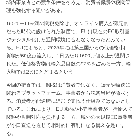
域内事業者との競争条件をそろえ、消費者保護や税関管
理を強化する狙いがある。
150ユーロ未満の関税免除は、オンライン購入が限定的
だった時代に設けられた制度で、EUは現在のEC取引量
やデジタル化した通関環境に合わなくなったとみてい
る。EUによると、2025年には第三国からの低価格小口
貨物が59億点流入し、1日あたり1600万個以上が通関さ
れた。低価格貨物は輸入品目数の97％を占める一方、輸
入額では2％にとどまるという。
今回の措置では、関税は消費者ではなく、販売や輸送に
関わるプラットフォーム、事業者から税関当局が徴収す
る。消費者が配送時に追加で支払う仕組みではないとし
ている。これにより、EU域内の小売事業者が一括輸入で
関税や規制対応を負担する一方、域外の大規模EC事業者
が小口直送を通じて相対的に有利になる構図を是正す
る。