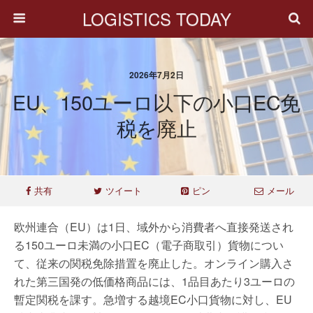
LOGISTICS TODAY
2026年7月2日
EU、150ユーロ以下の小口EC免
税を廃止
共有
ツイート
ピン
メール
欧州連合（EU）は1日、域外から消費者へ直接発送され
る150ユーロ未満の小口EC（電子商取引）貨物につい
て、従来の関税免除措置を廃止した。オンライン購入さ
れた第三国発の低価格商品には、1品目あたり3ユーロの
暫定関税を課す。急増する越境EC小口貨物に対し、EU