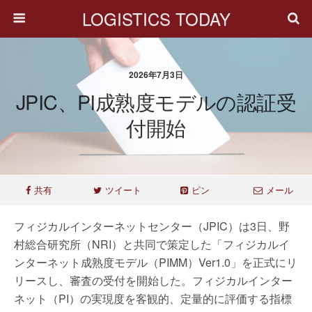
LOGISTICS TODAY
2026年7月3日
JPIC、PI成熟度モデルの認証受
付開始
共有
ツイート
ピン
メール
フィジカルインターネットセンター（JPIC）は3日、野
村総合研究所（NRI）と共同で策定した「フィジカルイ
ンターネット成熟度モデル（PIMM）Ver1.0」を正式にリ
リースし、審査の受付を開始した。フィジカルインター
ネット（PI）の実現度を客観的、定量的に評価する指標