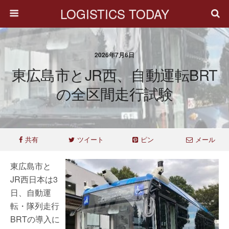
LOGISTICS TODAY
2026年7月6日
東広島市とJR西、自動運転BRT
の全区間走行試験
共有
ツイート
ピン
メール
東広島市と
JR西日本は3
日、自動運
転・隊列走行
BRTの導入に