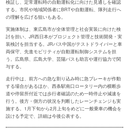
検証し、定常運転時の自動運転化に向けた見通しを確認
する。市民や地域関係者にBRTや自動運転、隊列走行へ
の理解を広げる狙いもある。
実施体制は、東広島市が全体管理と社会実装に向けた検
討を担い、JR西日本がプロジェクト管理と技術開発・実
装検討を担当する。JRバス中国がテストドライバーと車
両保守、先進モビリティが自動運転制御システムを担
う。広島県、広島大学、芸陽バスも助言や運行協力で関
与する。
走行中は、前方への急な割り込み時に急ブレーキが作動
する場合があるほか、西条駅南口ロータリー内の横断歩
道や停留所付近では歩行者確認のため一時停止や減速を
行う。後方・側方の状況を判断したレーンチェンジも実
施する。1月下旬から2月上旬をめどに一般乗車の機会を
設ける予定で、詳細は今後公表する。