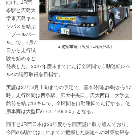
向け、JR西
条駅と広島大
学東広島キャ
ンパスを結ぶ
「ブールバー
ル」で、7月7
▲使用車両
（出所：JR西日本）
日から走行試
験を始めると
発表した。2027年度末までに走行全区間で自動運転レベ
ル4の認可取得を目指す。
実証は27年2月上旬までの予定で、基本時間は9時から17
時。走行区間は西条駅、広大中央口、広大西口、大学会
館前を結ぶ12キロで、全区間を自動運転で走行する。使
用車両は大型EVバス「K8 2.0」となる。
同市とJR西日本は23年度から同実証に取り組んでおり、
今回の試験ではこれまでに把握した課題への対策効果を