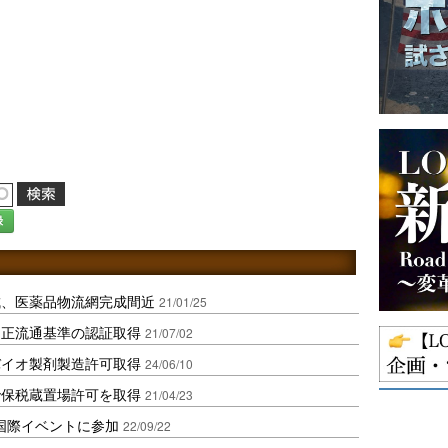
録
成、医薬品物流網完成間近
21/01/25
適正流通基準の認証取得
21/07/02
バイオ製剤製造許可取得
24/06/10
で保税蔵置場許可を取得
21/04/23
国際イベントに参加
22/09/22