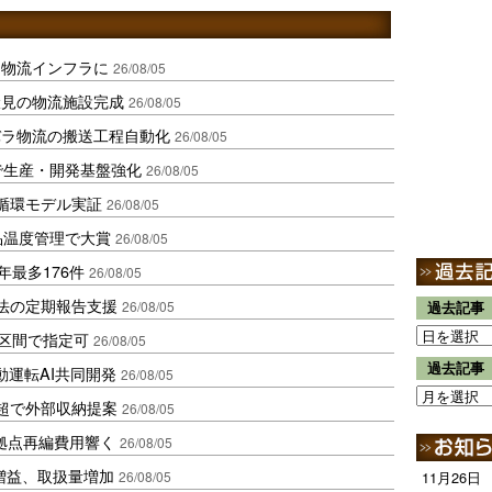
を物流インフラに
26/08/05
伏見の物流施設完成
26/08/05
バラ物流の搬送工程自動化
26/08/05
で生産・開発基盤強化
26/08/05
循環モデル実証
26/08/05
品温度管理で大賞
26/08/05
年最多176件
26/08/05
化法の定期報告支援
26/08/05
過去記事
1区間で指定可
26/08/05
過去記事
動運転AI共同開発
26/08/05
超で外部収納提案
26/08/05
、拠点再編費用響く
26/08/05
増益、取扱量増加
26/08/05
11月26日