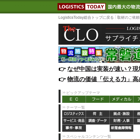
LOGISTIC
LogisticsToday総合トップに戻る
取材のご依頼
👉️
なぜ中国は実装が速い？現
👉️
物流の価値「伝える力」高
ピックアップテーマ
テーマ一覧
スペシャルコンテンツ一覧