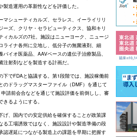
や製造運用の革新性などを評価した。
ーマシューティカルズ、セラレス、イーライリリ
ジーズ、クリヤ・セラピューティクス、協和キリ
ティカルズの7社。施設はニューヨーク、ニュージ
ロライナ各州に立地し、低分子の無菌液剤、細
養バイオ医薬品、AAVベースの遺伝子治療製品、
菌注射剤などを製造する計画だ。
デルの下でFDAと協議する。第1段階では、施設稼働前
とのドラッグマスターファイル（DMF）を通じて
、申請前会合などを通じて施設評価を前倒しし、審
できるようにする。
下げ、国内での安定供給を確保することが政策課
なる工場誘致ではなく、施設設計や製造準備の段
承認遅延につながる製造上の課題を早期に把握す