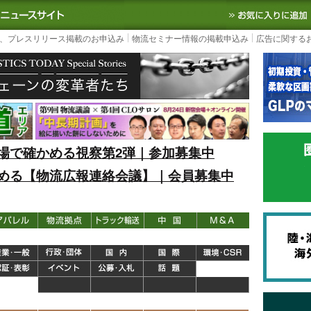
S TODAY｜国内最大の物流ニュースサイト
3PL, SCMなど国内外の最新の物流
、プレスリリース掲載のお申込み
物流セミナー情報の掲載申込み
広告に関する
場で確かめる視察第2弾｜参加募集中
める【物流広報連絡会議】｜会員募集中