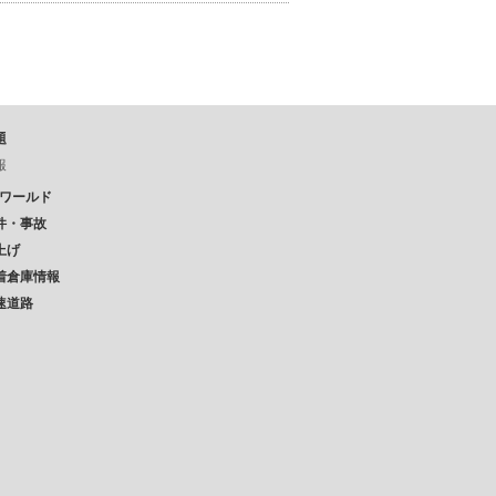
題
報
Pワールド
件・事故
上げ
着倉庫情報
速道路