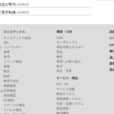
改定が寄与
26/08/05
で黒字転換
26/08/05
ロジスティクス
環境・CSR
話
ロジスティクス総合
CSR
短
モーダルシフト
3PL
D
フォワーダー
再生可能エネルギー
の
事
倉庫
安全
港湾
燃料
値
トラック輸送
環境への取り組み
新
海運
BCP
高
防災・災害
航空
鉄道
サービス・商品
物流子会社
ICT・IoT
静脈物流
サービス全般
災害物流
ンネ
物流サービス
食品物流
物流情報システム
EC物流
生産・流通システム
メディカル物流
物流資材
アパレル物流
物流機器