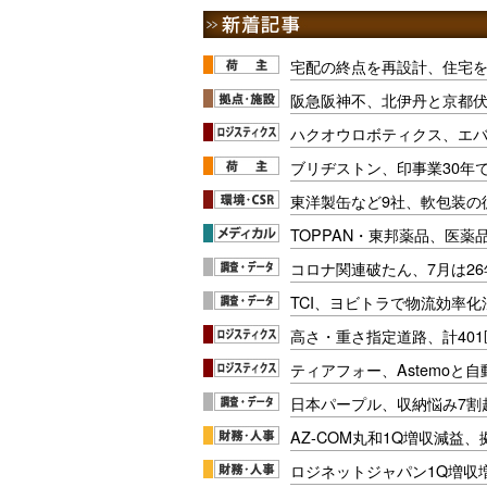
宅配の終点を再設計、住宅
阪急阪神不、北伊丹と京都
ハクオウロボティクス、エ
ブリヂストン、印事業30年
東洋製缶など9社、軟包装の
TOPPAN・東邦薬品、医薬
コロナ関連破たん、7月は26
TCI、ヨビトラで物流効率
高さ・重さ指定道路、計40
ティアフォー、Astemoと自
日本パープル、収納悩み7割
AZ-COM丸和1Q増収減益
ロジネットジャパン1Q増収