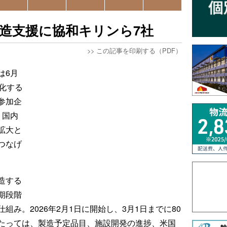
製造支援に協和キリンら7社
>>
この記事を印刷する（PDF）
は6月
化する
」の参加企
。国内
拡大と
つなげ
造する
期段階
み。2026年2月1日に開始し、3月1日までに80
たっては、製造予定品目、施設開発の進捗、米国