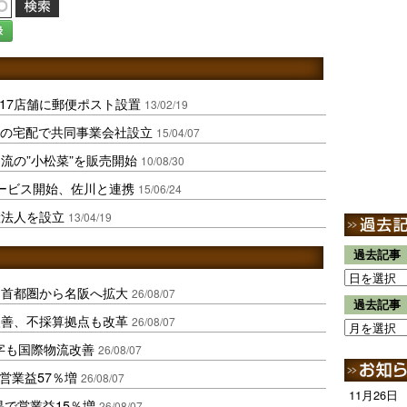
録
217店舗に郵便ポスト設置
13/02/19
点の宅配で共同事業会社設立
15/04/07
流の”小松菜”を販売開始
10/08/30
ービス開始、佐川と連携
15/06/24
産法人を設立
13/04/19
過去記事
、首都圏から名阪へ拡大
26/08/07
過去記事
に改善、不採算拠点も改革
26/08/07
字も国際物流改善
26/08/07
営業益57％増
26/08/07
11月26日
果で営業益15％増
26/08/07