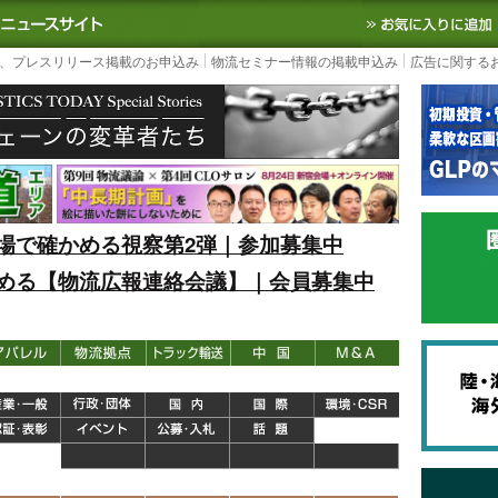
S TODAY｜国内最大の物流ニュースサイト
3PL, SCMなど国内外の最新の物流
、プレスリリース掲載のお申込み
物流セミナー情報の掲載申込み
広告に関する
場で確かめる視察第2弾｜参加募集中
める【物流広報連絡会議】｜会員募集中