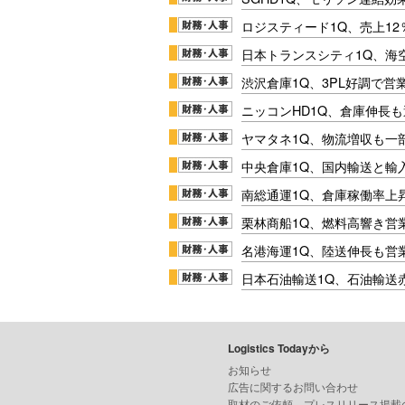
ロジスティード1Q、売上1
日本トランスシティ1Q、海
渋沢倉庫1Q、3PL好調で営
ニッコンHD1Q、倉庫伸長
ヤマタネ1Q、物流増収も一
中央倉庫1Q、国内輸送と輸
南総通運1Q、倉庫稼働率上
栗林商船1Q、燃料高響き営
名港海運1Q、陸送伸長も営業
日本石油輸送1Q、石油輸送
Logistics Todayから
お知らせ
広告に関するお問い合わせ
取材のご依頼、プレスリリース掲載