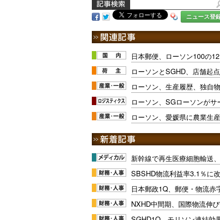
ニュース登
日本郵便、ローソン100の1
ローソンとSGHD、店舗起
ローソン、生産履歴、独自物
ローソン、SGローソンがサ
ローソン、愛媛県に農業生
新幹線で再生医療細胞輸送
SBSHD物流利益率3.1％
日本郵政1Q、郵便・物流赤
NXHD中間期、国際物流伸び
SGHD1Q、モリソン連結効