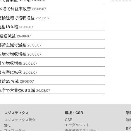
2％増で利益率改善
26/08/07
空輸送増で増収増益
26/08/07
業益18％増
26/08/07
も運送減益
26/08/07
部荷主減で減益
26/08/07
入増で増収増益
26/08/07
昇で増収増益
26/08/07
業赤字に転落
26/08/07
益23％減
26/08/07
赤字で営業益68％減
26/08/07
ロジスティクス
環境・CSR
話
ロジスティクス総合
CSR
短
モーダルシフト
3PL
D
フォワーダー
再生可能エネルギー
の