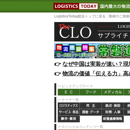
LOGISTIC
LogisticsToday総合トップに戻る
取材のご依頼
👉️
なぜ中国は実装が速い？現
👉️
物流の価値「伝える力」高
ピックアップテーマ
テーマ一覧
スペシャルコンテンツ一覧