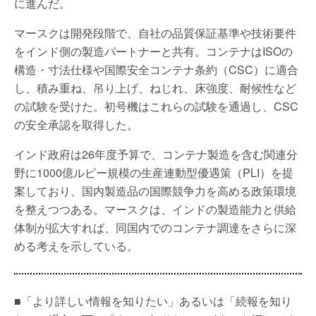
に進んだ。
マースクは開発段階で、自社の品質保証基準や技術要件
をインド側の製造パートナーと共有。コンテナはISOの
構造・寸法仕様や国際安全コンテナ条約（CSC）に適合
し、積み重ね、吊り上げ、ねじれ、床強度、耐候性など
の試験を受けた。初号機はこれらの試験を通過し、CSC
の安全承認を取得した。
インド政府は26年度予算で、コンテナ製造を含む関連分
野に1000億ルピー規模の生産連動型優遇策（PLI）を提
案しており、国内製造品の国際競争力を高める政策環境
を整えつつある。マースクは、インドの製造能力と供給
体制が拡大すれば、同国内でのコンテナ調達をさらに深
める考えを示している。
■「より詳しい情報を知りたい」あるいは「続報を知り