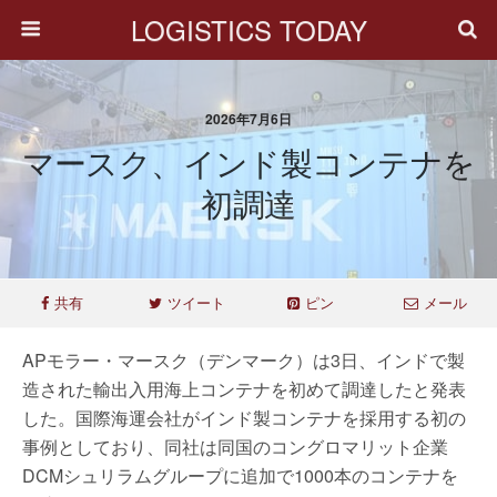
LOGISTICS TODAY
2026年7月6日
マースク、インド製コンテナを
初調達
共有
ツイート
ピン
メール
APモラー・マースク（デンマーク）は3日、インドで製
造された輸出入用海上コンテナを初めて調達したと発表
した。国際海運会社がインド製コンテナを採用する初の
事例としており、同社は同国のコングロマリット企業
DCMシュリラムグループに追加で1000本のコンテナを