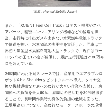
（出所：Hyundai Mobility Japan）
また、「XCIENT Fuel Cell Truck」はテスト機器やスペ
アパーツ、精密エンジニアリング機器などの輸送を担
当。走行時に排出ガスを出さない水素燃料電池トラック
で輸送を担い、水素物流の実用性を実証した。同車は世
界初の量産型水素燃料電池大型トラックで、現在はヨー
ロッパ5か国で175台が稼働し、累計走行距離は2180万キ
ロを超えている。
24時間にわたる耐久レースでは、産業用ウエアラブルロ
ボットX-ble Shoulderをピットクルーへ導入。タイヤ交
換や機材運搬など肩への負荷が大きい作業を支援し、肩
関節への負荷を最大60％、肩周辺の筋活動を30％軽減す
ることで、長時間作業時の身体的負担の低減を図った。
工場用途だけでなく、高負荷なモータースポーツの現場