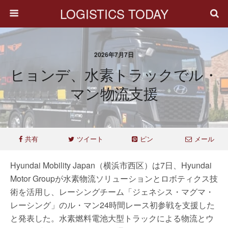
LOGISTICS TODAY
2026年7月7日
ヒョンデ、水素トラックでル・
マン物流支援
共有
ツイート
ピン
メール
Hyundai Mobility Japan（横浜市西区）は7日、Hyundai
Motor Groupが水素物流ソリューションとロボティクス技
術を活用し、レーシングチーム「ジェネシス・マグマ・
レーシング」のル・マン24時間レース初参戦を支援した
と発表した。水素燃料電池大型トラックによる物流とウ