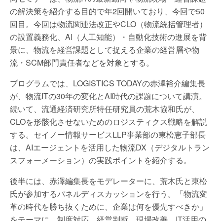
の解決策を紹介する目的で年2回開いており、今回で50
回目。今回は物流関連法改正やCLO（物流統括管理者）
の設置義務化、AI（人工知能）・自動化技術の進展を背
景に、物流を経営課題として捉える企業の経営層や物
流・SCM部門責任者などを対象とする。
プログラムでは、LOGISTICS TODAYの赤澤裕介編集長
が、物流ITの30年の変化とAI時代の課題について講演。
続いて、流通経済研究所特任研究員の荒木協和氏が、
CLOを形骸化させないためのロジスティクス戦略を解説
する。セイノー情報サービスLLP事業部の東松恵子部長
は、AIエージェントを活用した物流DX（デジタルトラン
スフォーメーション）の実践ポイントを紹介する。
後半には、赤澤編集長をモデレーターに、荒木氏と東松
氏が参加するパネルディスカッションを行う。「物流変
革の時代を勝ち抜くために、企業は何を優先すべきか」
をテーマに、制度対応、経営判断、現場改善、IT活用の