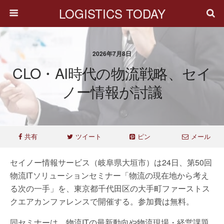
LOGISTICS TODAY
2026年7月8日
CLO・AI時代の物流戦略、セイ
ノー情報が討議
共有
ツイート
ピン
メール
セイノー情報サービス（岐阜県大垣市）は24日、第50回
物流ITソリューションセミナー「物流の現在地から考え
る次の一手」を、東京都千代田区の大手町ファーストス
クエアカンファレンスで開催する。参加費は無料。
同セミナーは、物流ITの最新動向や物流現場・経営課題