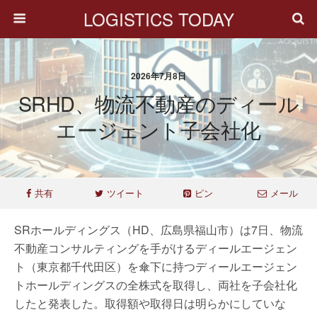
LOGISTICS TODAY
2026年7月8日
SRHD、物流不動産のディール
エージェント子会社化
共有
ツイート
ピン
メール
SRホールディングス（HD、広島県福山市）は7日、物流
不動産コンサルティングを手がけるディールエージェン
ト（東京都千代田区）を傘下に持つディールエージェン
トホールディングスの全株式を取得し、両社を子会社化
したと発表した。取得額や取得日は明らかにしていな