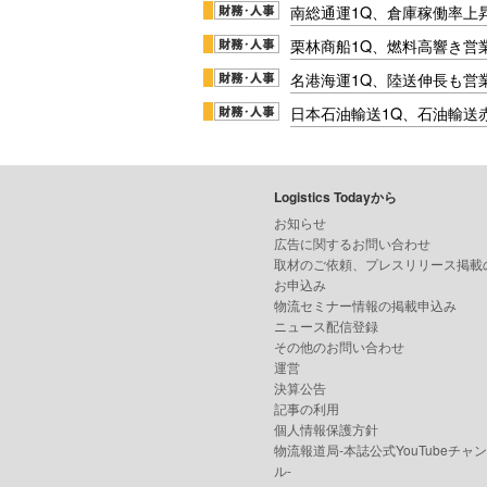
南総通運1Q、倉庫稼働率上
栗林商船1Q、燃料高響き営
名港海運1Q、陸送伸長も営業
日本石油輸送1Q、石油輸送
Logistics Todayから
お知らせ
広告に関するお問い合わせ
取材のご依頼、プレスリリース掲載
お申込み
物流セミナー情報の掲載申込み
ニュース配信登録
その他のお問い合わせ
運営
決算公告
記事の利用
個人情報保護方針
物流報道局-本誌公式YouTubeチャ
ル-