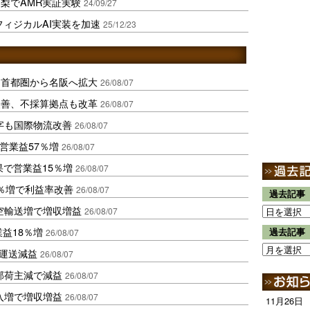
梨でAMR実証実験
24/09/27
フィジカルAI実装を加速
25/12/23
、首都圏から名阪へ拡大
26/08/07
に改善、不採算拠点も改革
26/08/07
字も国際物流改善
26/08/07
営業益57％増
26/08/07
果で営業益15％増
26/08/07
2％増で利益率改善
26/08/07
過去記事
空輸送増で増収増益
26/08/07
業益18％増
過去記事
26/08/07
も運送減益
26/08/07
部荷主減で減益
26/08/07
入増で増収増益
26/08/07
11月26日