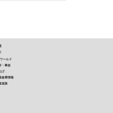
題
報
Pワールド
件・事故
上げ
着倉庫情報
速道路