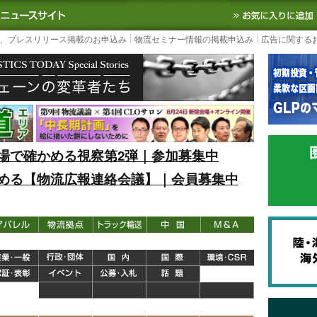
S TODAY｜国内最大の物流ニュースサイト
3PL, SCMなど国内外の最新の物流
、プレスリリース掲載のお申込み
物流セミナー情報の掲載申込み
広告に関する
場で確かめる視察第2弾｜参加募集中
める【物流広報連絡会議】｜会員募集中