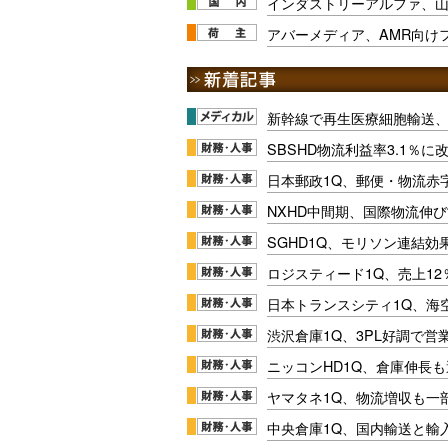
インダストリーアルファ、山
アバーメディア、AMR向け
新幹線で再生医療細胞輸送
SBSHD物流利益率3.1％
日本郵政1Q、郵便・物流赤
NXHD中間期、国際物流伸び
SGHD1Q、モリソン連結効
ロジスティード1Q、売上1
日本トランスシティ1Q、海
渋沢倉庫1Q、3PL好調で営
ニッコンHD1Q、倉庫伸長
ヤマタネ1Q、物流増収も一
中央倉庫1Q、国内輸送と輸