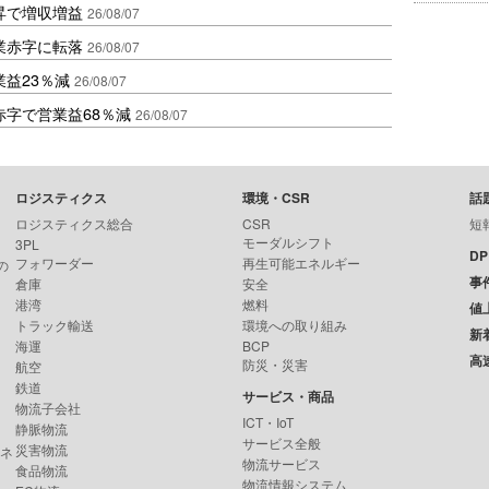
昇で増収増益
26/08/07
業赤字に転落
26/08/07
益23％減
26/08/07
赤字で営業益68％減
26/08/07
ロジスティクス
環境・CSR
話
ロジスティクス総合
CSR
短
モーダルシフト
3PL
D
フォワーダー
再生可能エネルギー
の
事
倉庫
安全
港湾
燃料
値
トラック輸送
環境への取り組み
新
海運
BCP
高
防災・災害
航空
鉄道
サービス・商品
物流子会社
ICT・IoT
静脈物流
サービス全般
災害物流
ンネ
物流サービス
食品物流
物流情報システム