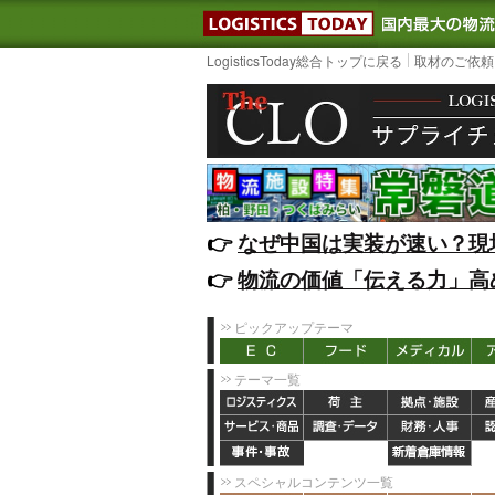
LOGISTIC
LogisticsToday総合トップに戻る
取材のご依頼
👉️
なぜ中国は実装が速い？現
👉️
物流の価値「伝える力」高
ピックアップテーマ
テーマ一覧
スペシャルコンテンツ一覧