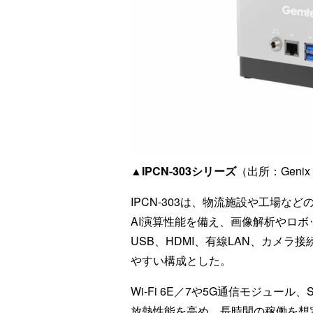
▲IPCN-303シリーズ
（出所：Genix 
IPCN-303は、物流施設や工場など
AI演算性能を備え、画像解析やロ
USB、HDMI、有線LAN、カメ
やすい構成とした。
Wi-Fi 6E／7や5G通信モジュ
放熱性能を高め、長時間の稼働を想