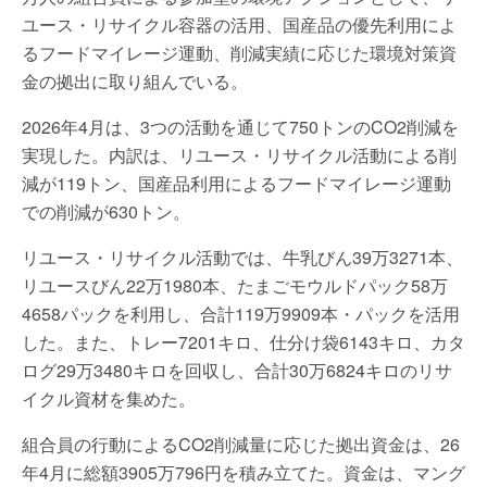
ユース・リサイクル容器の活用、国産品の優先利用によ
るフードマイレージ運動、削減実績に応じた環境対策資
金の拠出に取り組んでいる。
2026年4月は、3つの活動を通じて750トンのCO2削減を
実現した。内訳は、リユース・リサイクル活動による削
減が119トン、国産品利用によるフードマイレージ運動
での削減が630トン。
リユース・リサイクル活動では、牛乳びん39万3271本、
リユースびん22万1980本、たまごモウルドパック58万
4658パックを利用し、合計119万9909本・パックを活用
した。また、トレー7201キロ、仕分け袋6143キロ、カタ
ログ29万3480キロを回収し、合計30万6824キロのリサ
イクル資材を集めた。
組合員の行動によるCO2削減量に応じた拠出資金は、26
年4月に総額3905万796円を積み立てた。資金は、マング