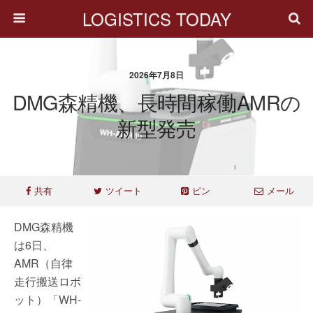
LOGISTICS TODAY
2026年7月8日
DMG森精機、長時間稼働AMRの
新型発売
共有
ツイート
ピン
メール
DMG森精機
は6日、
AMR（自律
走行搬送ロボ
ット）「WH-