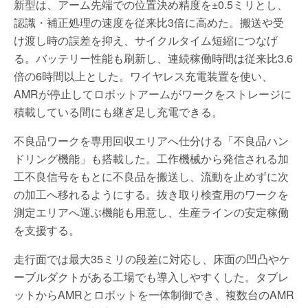
新型は、アーム先端での位置決め精度を±0.5ミリとし、
認識・補正処理の速度を従来比3倍に高めた。搬送や受
け渡し時の誤差を抑え、サイクルタイム短縮につなげ
る。バッテリー性能も刷新し、連続稼働時間は従来比3.6
倍の6時間以上とした。ワイヤレス充電装置を使い、
AMRが停止してロボットアームがワークをストレージに
積載している間にも継ぎ足し充電できる。
不良品ワークを専用回収エリアへ仕分ける「不良品ハン
ドリング機能」も搭載した。工作機械から発信される加
工不良信号をもとに不良品を搬送し、流動を止めずに次
の加工へ移れるようにする。抜き取り検査用のワークを
測定エリアへ運ぶ機能も用意し、生産ラインの安定稼働
を支援する。
走行面では最大35ミリの段差に対応し、床面の凹凸やケ
ーブルダクトがある工場でも導入しやすくした。タブレ
ットからAMRとロボットを一体制御でき、複数台のAMR