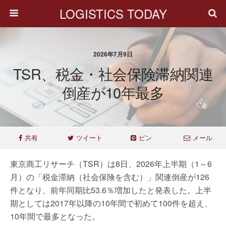
LOGISTICS TODAY
2026年7月9日
TSR、税金・社会保険滞納関連
倒産が10年最多
共有
ツイート
ピン
メール
東京商工リサーチ（TSR）は8日、2026年上半期（1～6
月）の「税金滞納（社会保険を含む）」関連倒産が126
件となり、前年同期比53.6％増加したと発表した。上半
期としては2017年以降の10年間で初めて100件を超え、
10年間で最多となった。