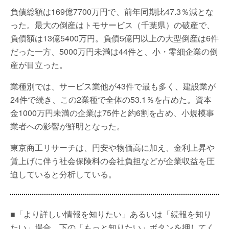
負債総額は169億7700万円で、前年同期比47.3％減とな
った。最大の倒産はトモサービス（千葉県）の破産で、
負債額は13億5400万円。負債5億円以上の大型倒産は6件
だった一方、5000万円未満は44件と、小・零細企業の倒
産が目立った。
業種別では、サービス業他が43件で最も多く、建設業が
24件で続き、この2業種で全体の53.1％を占めた。資本
金1000万円未満の企業は75件と約6割を占め、小規模事
業者への影響が鮮明となった。
東京商工リサーチは、円安や物価高に加え、金利上昇や
賃上げに伴う社会保険料の会社負担などが企業収益を圧
迫していると分析している。
■「より詳しい情報を知りたい」あるいは「続報を知り
たい」場合、下の「もっと知りたい」ボタンを押してく