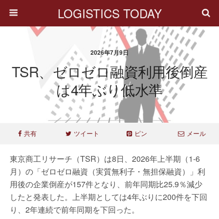
LOGISTICS TODAY
2026年7月9日
TSR、ゼロゼロ融資利用後倒産
は4年ぶり低水準
共有
ツイート
ピン
メール
東京商工リサーチ（TSR）は8日、2026年上半期（1-6
月）の「ゼロゼロ融資（実質無利子・無担保融資）」利
用後の企業倒産が157件となり、前年同期比25.9％減少
したと発表した。上半期としては4年ぶりに200件を下回
り、2年連続で前年同期を下回った。