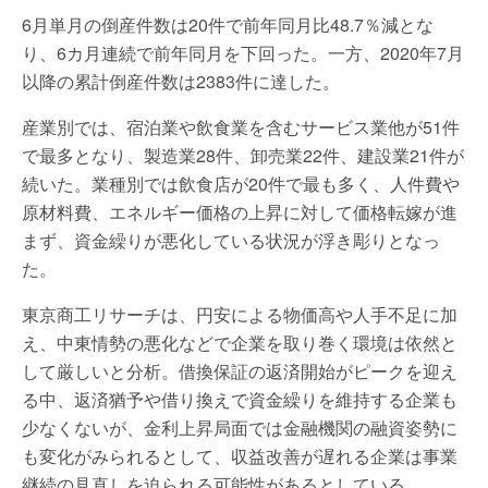
6月単月の倒産件数は20件で前年同月比48.7％減とな
り、6カ月連続で前年同月を下回った。一方、2020年7月
以降の累計倒産件数は2383件に達した。
産業別では、宿泊業や飲食業を含むサービス業他が51件
で最多となり、製造業28件、卸売業22件、建設業21件が
続いた。業種別では飲食店が20件で最も多く、人件費や
原材料費、エネルギー価格の上昇に対して価格転嫁が進
まず、資金繰りが悪化している状況が浮き彫りとなっ
た。
東京商工リサーチは、円安による物価高や人手不足に加
え、中東情勢の悪化などで企業を取り巻く環境は依然と
して厳しいと分析。借換保証の返済開始がピークを迎え
る中、返済猶予や借り換えで資金繰りを維持する企業も
少なくないが、金利上昇局面では金融機関の融資姿勢に
も変化がみられるとして、収益改善が遅れる企業は事業
継続の見直しを迫られる可能性があるとしている。