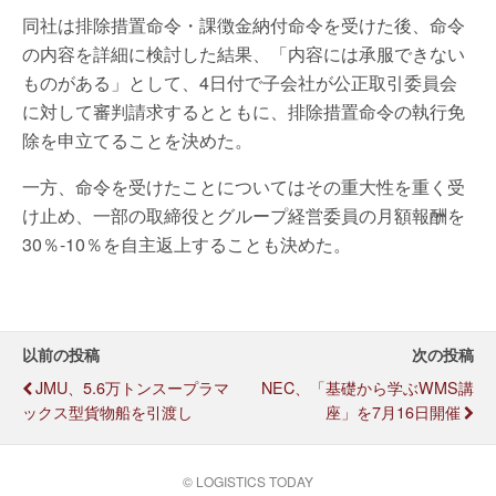
同社は排除措置命令・課徴金納付命令を受けた後、命令
の内容を詳細に検討した結果、「内容には承服できない
ものがある」として、4日付で子会社が公正取引委員会
に対して審判請求するとともに、排除措置命令の執行免
除を申立てることを決めた。
一方、命令を受けたことについてはその重大性を重く受
け止め、一部の取締役とグループ経営委員の月額報酬を
30％-10％を自主返上することも決めた。
以前の投稿
次の投稿
JMU、5.6万トンスープラマ
NEC、「基礎から学ぶWMS講
ックス型貨物船を引渡し
座」を7月16日開催
© LOGISTICS TODAY