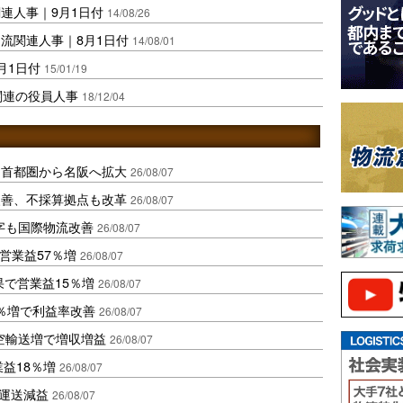
連人事｜9月1日付
14/08/26
流関連人事｜8月1日付
14/08/01
月1日付
15/01/19
関連の役員人事
18/12/04
、首都圏から名阪へ拡大
26/08/07
に改善、不採算拠点も改革
26/08/07
字も国際物流改善
26/08/07
営業益57％増
26/08/07
果で営業益15％増
26/08/07
2％増で利益率改善
26/08/07
空輸送増で増収増益
26/08/07
業益18％増
26/08/07
も運送減益
26/08/07