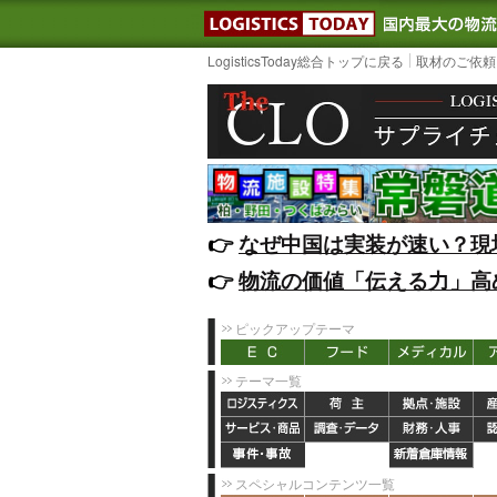
LOGISTIC
LogisticsToday総合トップに戻る
取材のご依頼
👉️
なぜ中国は実装が速い？現
👉️
物流の価値「伝える力」高
ピックアップテーマ
テーマ一覧
スペシャルコンテンツ一覧