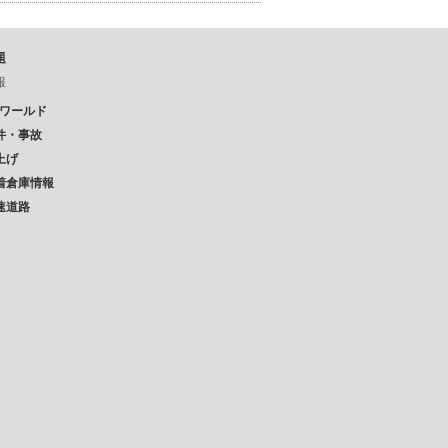
題
報
Pワールド
件・事故
上げ
着倉庫情報
速道路