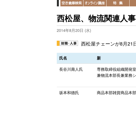
西松屋、物流関連人事
2014年8月20日 (水)
西松屋チェーンが8月2
氏名
新
長谷川壽人氏
専務取締役組織開発
兼物流本部長兼業務
坂本和德氏
商品本部雑貨商品本