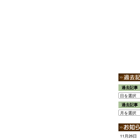
過去記事
過去記事
11月26日