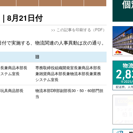
｜8月21日付
>>
この記事を印刷する（PDF）
1日付で実施する、物流関連の人事異動は次の通り。
旧
室長兼商品本部長
専務取締役組織開発室長兼商品本部長
システム室長
兼雑貨商品本部長兼物流本部長兼業務
システム室長
部玩具商品部長
物流本部DB部副部長30・50・60部門担
当