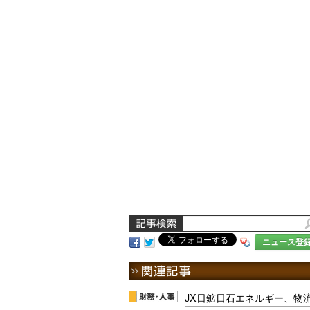
ニュース登
JX日鉱日石エネルギー、物流