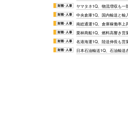
ヤマタネ1Q、物流増収も一
中央倉庫1Q、国内輸送と輸
南総通運1Q、倉庫稼働率上
栗林商船1Q、燃料高響き営
名港海運1Q、陸送伸長も営業
日本石油輸送1Q、石油輸送