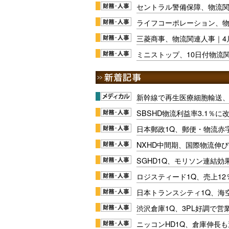
セントラル警備保障、物流関
ライフコーポレーション、物
三菱商事、物流関連人事｜4
ミニストップ、10日付物流
新幹線で再生医療細胞輸送
SBSHD物流利益率3.1％
日本郵政1Q、郵便・物流赤
NXHD中間期、国際物流伸び
SGHD1Q、モリソン連結効
ロジスティード1Q、売上1
日本トランスシティ1Q、海
渋沢倉庫1Q、3PL好調で営
ニッコンHD1Q、倉庫伸長