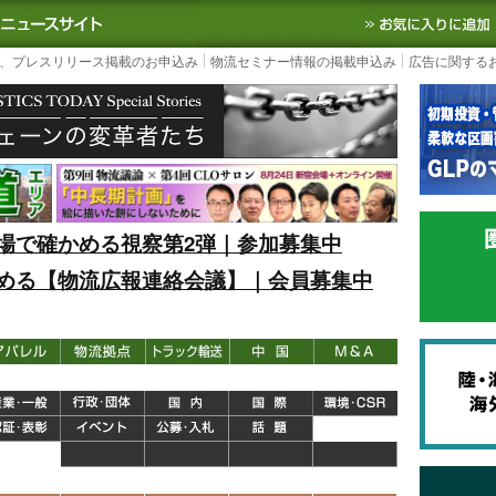
S TODAY｜国内最大の物流ニュースサイト
3PL, SCMなど国内外の最新の物流
、プレスリリース掲載のお申込み
物流セミナー情報の掲載申込み
広告に関する
場で確かめる視察第2弾｜参加募集中
める【物流広報連絡会議】｜会員募集中