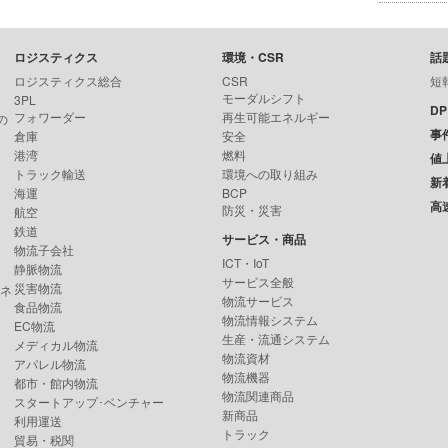
ロジスティクス
環境・CSR
話
ロジスティクス総合
CSR
短
モーダルシフト
3PL
D
フォワーダー
再生可能エネルギー
の
事
倉庫
安全
港湾
燃料
値
トラック輸送
環境への取り組み
新
海運
BCP
高
防災・災害
航空
鉄道
サービス・商品
物流子会社
ICT・IoT
静脈物流
サービス全般
災害物流
ンネ
物流サービス
食品物流
物流情報システム
EC物流
生産・流通システム
メディカル物流
物流資材
アパレル物流
物流機器
都市・館内物流
物流関連商品
スタートアップ･ベンチャー
新商品
利用運送
トラック
貿易・税関