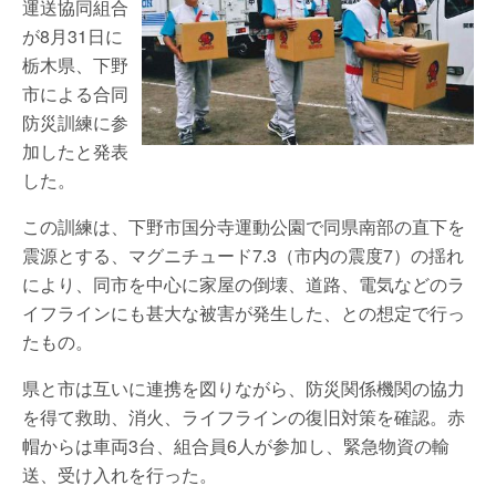
運送協同組合
が8月31日に
栃木県、下野
市による合同
防災訓練に参
加したと発表
した。
この訓練は、下野市国分寺運動公園で同県南部の直下を
震源とする、マグニチュード7.3（市内の震度7）の揺れ
により、同市を中心に家屋の倒壊、道路、電気などのラ
イフラインにも甚大な被害が発生した、との想定で行っ
たもの。
県と市は互いに連携を図りながら、防災関係機関の協力
を得て救助、消火、ライフラインの復旧対策を確認。赤
帽からは車両3台、組合員6人が参加し、緊急物資の輸
送、受け入れを行った。