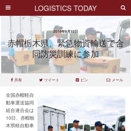
LOGISTICS TODAY
2014年9月10日
赤帽栃木県、緊急物資輸送で合
同防災訓練に参加
共有
ツイート
ピン
メール
全国赤帽軽自
動車運送協同
組合連合会は
10日、赤帽栃
木県軽自動車