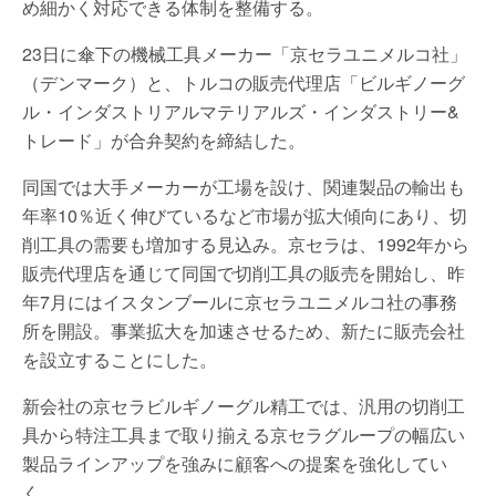
め細かく対応できる体制を整備する。
23日に傘下の機械工具メーカー「京セラユニメルコ社」
（デンマーク）と、トルコの販売代理店「ビルギノーグ
ル・インダストリアルマテリアルズ・インダストリー&
トレード」が合弁契約を締結した。
同国では大手メーカーが工場を設け、関連製品の輸出も
年率10％近く伸びているなど市場が拡大傾向にあり、切
削工具の需要も増加する見込み。京セラは、1992年から
販売代理店を通じて同国で切削工具の販売を開始し、昨
年7月にはイスタンブールに京セラユニメルコ社の事務
所を開設。事業拡大を加速させるため、新たに販売会社
を設立することにした。
新会社の京セラビルギノーグル精工では、汎用の切削工
具から特注工具まで取り揃える京セラグループの幅広い
製品ラインアップを強みに顧客への提案を強化してい
く。