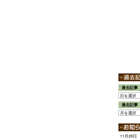
過去記事
過去記事
11月26日