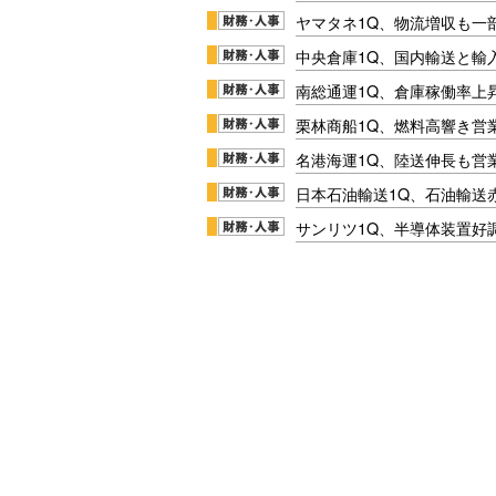
ヤマタネ1Q、物流増収も一
中央倉庫1Q、国内輸送と輸
南総通運1Q、倉庫稼働率上
栗林商船1Q、燃料高響き営
名港海運1Q、陸送伸長も営業
日本石油輸送1Q、石油輸送
サンリツ1Q、半導体装置好調