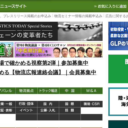
S TODAY｜国内最大の物流ニュースサイト
3PL, SCMなど国内外の最新の物流
、プレスリリース掲載のお申込み
物流セミナー情報の掲載申込み
広告に関する
場で確かめる視察第2弾｜参加募集中
める【物流広報連絡会議】｜会員募集中