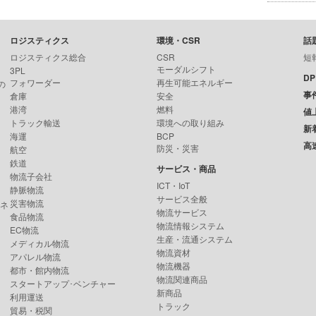
ロジスティクス
環境・CSR
話
ロジスティクス総合
CSR
短
モーダルシフト
3PL
D
フォワーダー
再生可能エネルギー
の
事
倉庫
安全
港湾
燃料
値
トラック輸送
環境への取り組み
新
海運
BCP
高
防災・災害
航空
鉄道
サービス・商品
物流子会社
ICT・IoT
静脈物流
サービス全般
災害物流
ンネ
物流サービス
食品物流
物流情報システム
EC物流
生産・流通システム
メディカル物流
物流資材
アパレル物流
物流機器
都市・館内物流
物流関連商品
スタートアップ･ベンチャー
新商品
利用運送
トラック
貿易・税関