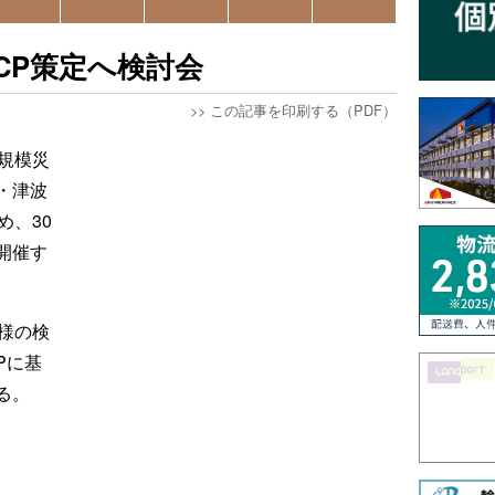
CP策定へ検討会
>>
この記事を印刷する（PDF）
規模災
・津波
め、30
開催す
様の検
Pに基
る。