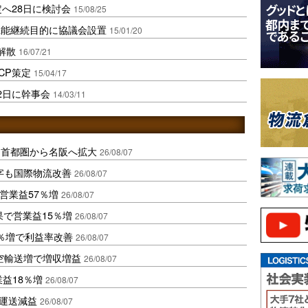
へ28日に検討会
15/08/25
機能継続目的に協議会設置
15/01/20
解散
16/07/21
CP策定
15/04/17
2日に幹事会
14/03/11
、首都圏から名阪へ拡大
26/08/07
字も国際物流改善
26/08/07
営業益57％増
26/08/07
果で営業益15％増
26/08/07
2％増で利益率改善
26/08/07
空輸送増で増収増益
26/08/07
業益18％増
26/08/07
も運送減益
26/08/07