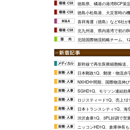
徳島県、橘港の港湾BCP策定
徳島小松島港、大災害時の
喜祥海運（徳島）など6社が
北九州港、県内港湾で初のB
北陸国際物流戦略チーム、1
新幹線で再生医療細胞輸送
日本郵政1Q、郵便・物流赤
NXHD中間期、国際物流伸び
SGHD1Q、モリソン連結効
ロジスティード1Q、売上1
日本トランスシティ1Q、海
渋沢倉庫1Q、3PL好調で営
ニッコンHD1Q、倉庫伸長