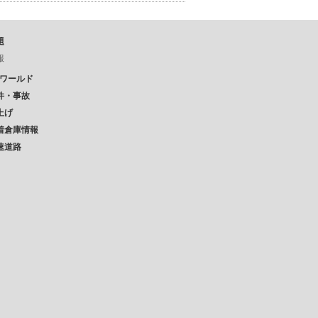
題
報
Pワールド
件・事故
上げ
着倉庫情報
速道路