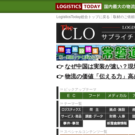
LOGISTIC
LogisticsToday総合トップに戻る
取材のご依頼
👉️
なぜ中国は実装が速い？現
👉️
物流の価値「伝える力」高
ピックアップテーマ
テーマ一覧
スペシャルコンテンツ一覧